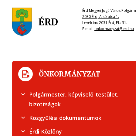
Érd Megyei Jogú Város Polgárme
2030 Érd, Alsó utca 1.
Levélcím: 2031 Érd, Pf.: 31.
E-mail:
onkormanyzat@erd.hu
ÖNKORMÁNYZAT
Polgármester, képviselő-testület,
bizottságok
Közgyűlési dokumentumok
Érdi Közlöny