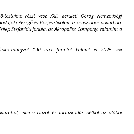
testülete részt vesz XXII. kerületi Görög Nemzetiségi
dafoki Pezsgő és Borfesztiválon az oroszlános udvarban.
llép Stefanidu Janula, az Akropolisz Company, valamint a
nkormányzat 100 ezer forintot különít el 2025. évi
azattal, ellenszavazat és tartózkodás nélkül az alábbi