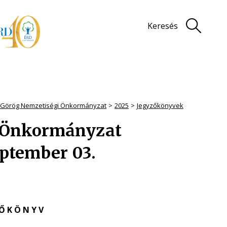
Keresés
i Görög Nemzetiségi Önkormányzat
2025
Jegyzőkönyvek
i Önkormányzat
eptember 03.
 Ő K Ö N Y V