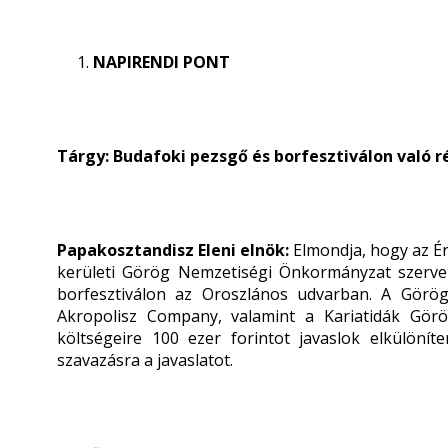
NAPIRENDI PONT
Tárgy: Budafoki pezsgő és borfesztiválon való r
Papakosztandisz Eleni elnök:
Elmondja, hogy az É
kerületi Görög Nemzetiségi Önkormányzat szerve
borfesztiválon az Oroszlános udvarban. A Görög
Akropolisz Company, valamint a Kariatidák Görö
költségeire 100 ezer forintot javaslok elkülönít
szavazásra a javaslatot.