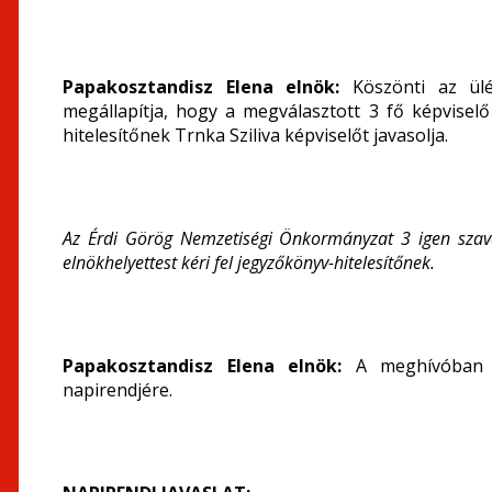
Papakosztandisz Elena elnök:
Köszönti az ülé
megállapítja, hogy a megválasztott 3 fő képviselő
hitelesítőnek Trnka Sziliva képviselőt javasolja.
Az Érdi Görög Nemzetiségi Önkormányzat 3 igen szavaz
elnökhelyettest kéri fel jegyzőkönyv-hitelesítőnek.
Papakosztandisz Elena elnök:
A meghívóban f
napirendjére.