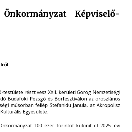
 Önkormányzat Képviselő-
lről
testülete részt vesz XXII. kerületi Görög Nemzetiségi
dó Budafoki Pezsgő és Borfesztiválon az oroszlános
égi műsorban fellép Stefanidu Janula, az Akropolisz
ulturális Egyesülete.
nkormányzat 100 ezer forintot különít el 2025. évi