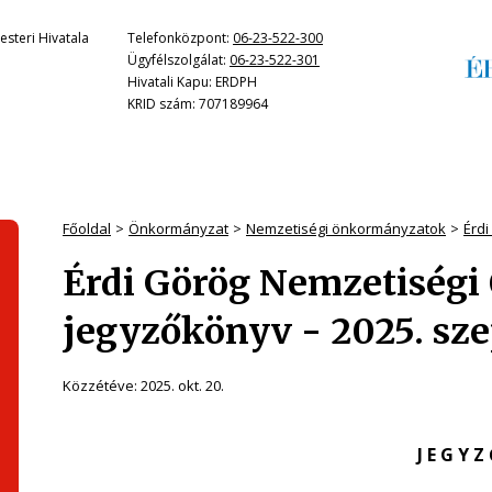
steri Hivatala
Telefonközpont:
06-23-522-300
Ügyfélszolgálat:
06-23-522-301
Hivatali Kapu: ERDPH
KRID szám: 707189964
Főoldal
Önkormányzat
Nemzetiségi önkormányzatok
Érd
Érdi Görög Nemzetiség
jegyzőkönyv - 2025. sz
Közzétéve:
2025. okt. 20.
J E G Y Z