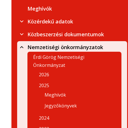
Meghívók
Közérdekű adatok
Közbeszerzési dokumentumok
Nemzetiségi önkormányzatok
Érdi Görög Nemzetiségi
Önkormányzat
2026
2025
Meghívók
Jegyzőkönyvek
2024