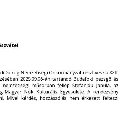
észvétel
rdi Görög Nemzetiségi Önkormányzat részt vesz a XXII.
zésében 2025.09.06-án tartandó Budafoki pezsgő és
 nemzetiségi műsorban fellép Stefanidu Janula, az
g-Magyar Nők Kulturális Egyesülete. A rendezvény
eni. Mivel kérdés, hozzászólás nem érkezett felteszi