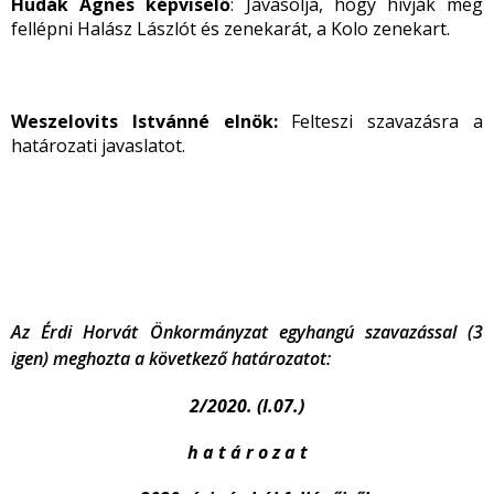
Hudák Ágnes képviselő
: Javasolja, hogy hívják meg
fellépni Halász Lászlót és zenekarát, a Kolo zenekart.
Weszelovits Istvánné elnök:
Felteszi szavazásra a
határozati javaslatot.
Az Érdi Horvát Önkormányzat egyhangú szavazással (3
igen) meghozta a következő határozatot:
2/2020. (I.07.)
h a t á r o z a t