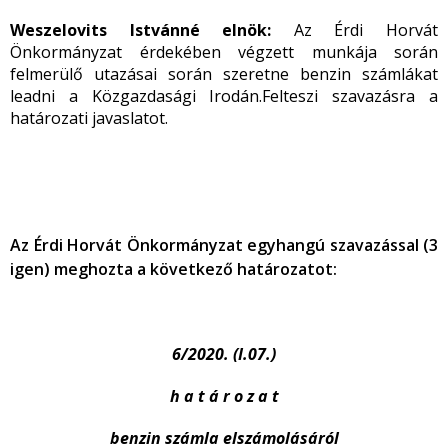
Weszelovits Istvánné elnök:
Az Érdi Horvát
Önkormányzat érdekében végzett munkája során
felmerülő utazásai során szeretne benzin számlákat
leadni a Közgazdasági Irodán.Felteszi szavazásra a
határozati javaslatot.
Az Érdi Horvát Önkormányzat egyhangú szavazással (3
igen) meghozta a következő határozatot:
6/2020. (I.07.)
h a t á r o z a t
benzin számla elszámolásáról