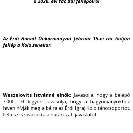
a 2020. évi rác bál fellépőiről
Az Érdi Horvát Önkormányzat február 15-ei rác bálján
fellép a Kolo zenekar.
Weszelovits Istvánné elnök:
Javasolja, hogy a belépő
3.000,- Ft legyen. Javasolja, hogy a hagyományokhoz
híven hívják meg a bálra az Érdi Igraj Kolo tánccsoportot.
Felteszi szavazásra a határozati javaslatot.