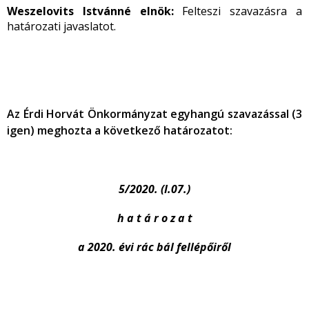
Weszelovits Istvánné elnök:
Felteszi szavazásra a
határozati javaslatot.
Az Érdi Horvát Önkormányzat egyhangú szavazással (3
igen) meghozta a következő határozatot:
5/2020. (I.07.)
h a t á r o z a t
a 2020. évi rác bál fellépőiről