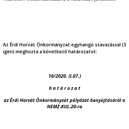
Az Érdi Horvát Önkormányzat egyhangú szavazással (3
igen) meghozta a következő határozatot:
10/2020. (I.07.)
h a t á r o z a t
az Érdi Horvát Önkormányzat pályázat benyújtásáról a
NEMZ-KUL-20-ra