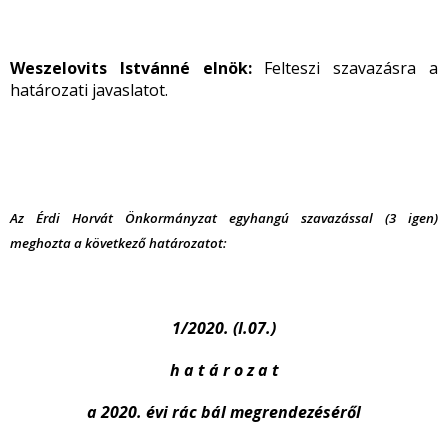
Weszelovits Istvánné elnök:
Felteszi szavazásra a
határozati javaslatot.
Az Érdi Horvát Önkormányzat egyhangú szavazással (3 igen)
meghozta a következő határozatot:
1/2020. (I.07.)
h a t á r o z a t
a 2020. évi rác bál megrendezéséről