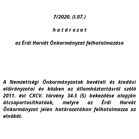
7/2020. (I.07.)
h a t á r o z a t
az Érdi Horvát Önkormányzat felhatalmazása
A Nemzetiségi Önkormányzatok bevételi és kiadási
előirányzatai év közben az államháztartásról szóló
2011. évi CXCV. törvény 34.§ (5) bekezdése alapján
átcsoportosíthatóak, melyre az Érdi Horvát
Önkormányzat jelen határozatában felhatalmazza az
elnököt.