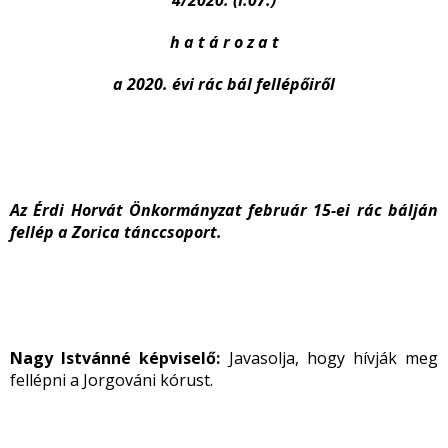
4/2020. (I.07.)
h a t á r o z a t
a 2020. évi rác bál fellépőiről
Az Érdi Horvát Önkormányzat február 15-ei rác bálján
fellép a Zorica tánccsoport.
Nagy Istvánné képviselő:
Javasolja, hogy hívják meg
fellépni a Jorgováni kórust.