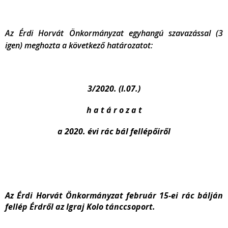
Az Érdi Horvát Önkormányzat egyhangú szavazással (3
igen) meghozta a következő határozatot:
3/2020. (I.07.)
h a t á r o z a t
a 2020. évi rác bál fellépőiről
Az Érdi Horvát Önkormányzat február 15-ei rác bálján
fellép Érdről az Igraj Kolo tánccsoport.