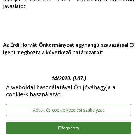
javaslatot.
Az Érdi Horvát Önkormányzat egyhangú szavazással (3
igen) meghozta a következő határozatot:
14/2020. (I.07.)
A weboldal használatával Ön jóváhagyja a
h a t á r o z a t
cookie-k használatát.
a horvát nyelvtanulás támogatásáról
Adat-, és cookie kezelési szabályzat
Elfogadom