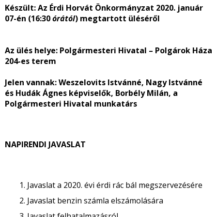
Készült:
Az Érdi Horvát Önkormányzat 2020. január
07-én (16:30
órától
) megtartott üléséről
Az ülés helye
: Polgármesteri Hivatal – Polgárok Háza
204-es terem
Jelen vannak:
Weszelovits Istvánné, Nagy Istvánné
és Hudák Ágnes képviselők, Borbély Milán, a
Polgármesteri Hivatal munkatárs
NAPIRENDI JAVASLAT
Javaslat a 2020. évi érdi rác bál megszervezésére
Javaslat benzin számla elszámolására
Javaslat felhatalmazásról