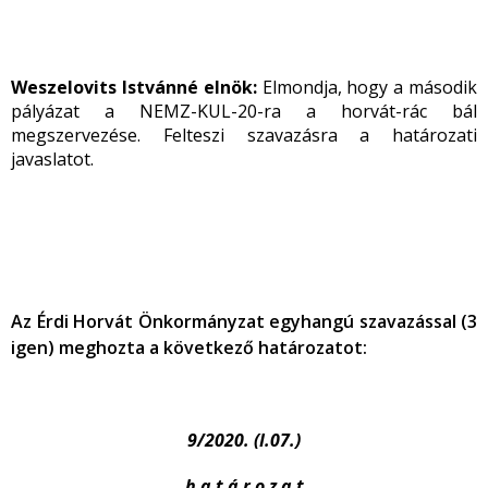
Weszelovits Istvánné elnök:
Elmondja, hogy a második
pályázat a NEMZ-KUL-20-ra a horvát-rác bál
megszervezése. Felteszi szavazásra a határozati
javaslatot.
Az Érdi Horvát Önkormányzat egyhangú szavazással (3
igen) meghozta a következő határozatot:
9/2020. (I.07.)
h a t á r o z a t