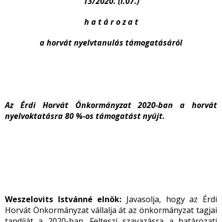
13/2020. (I.07.)
h a t á r o z a t
a horvát nyelvtanulás támogatásáról
Az Érdi Horvát Önkormányzat 2020-ban a horvát
nyelvoktatásra 80 %-os támogatást nyújt.
Weszelovits Istvánné elnök:
Javasolja, hogy az Érdi
Horvát Önkormányzat vállalja át az önkormányzat tagjai
tandíját a 2020-ban. Felteszi szavazásra a határozati