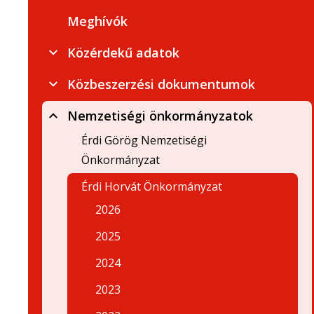
Meghívók
Közérdekű adatok
Közbeszerzési dokumentumok
Nemzetiségi önkormányzatok
Érdi Görög Nemzetiségi
Önkormányzat
Érdi Horvát Önkormányzat
2026
2025
2024
2023