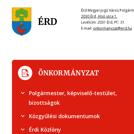
Érd Megyei Jogú Város Polgárme
2030 Érd, Alsó utca 1.
Levélcím: 2031 Érd, Pf.: 31.
E-mail:
onkormanyzat@erd.hu
ÖNKORMÁNYZAT
Polgármester, képviselő-testület,
bizottságok
Közgyűlési dokumentumok
Érdi Közlöny