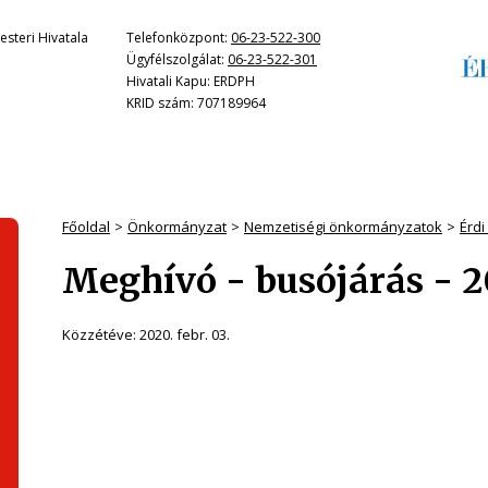
steri Hivatala
Telefonközpont:
06-23-522-300
Ügyfélszolgálat:
06-23-522-301
Hivatali Kapu: ERDPH
KRID szám: 707189964
Főoldal
Önkormányzat
Nemzetiségi önkormányzatok
Érd
Meghívó - busójárás - 20
Közzétéve:
2020. febr. 03.