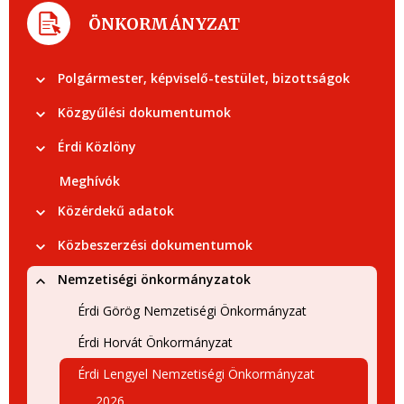
ÖNKORMÁNYZAT
Polgármester, képviselő-testület, bizottságok
Közgyűlési dokumentumok
Érdi Közlöny
Meghívók
Közérdekű adatok
Közbeszerzési dokumentumok
Nemzetiségi önkormányzatok
Érdi Görög Nemzetiségi Önkormányzat
Érdi Horvát Önkormányzat
Érdi Lengyel Nemzetiségi Önkormányzat
2026