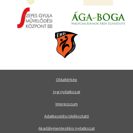
Oldaltérkép
Jogi nyilatkozat
Impresszum
Adatkezelési tájékoztató
Akadálymentesítési nyilatkozat