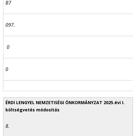
B7
097.
0
0
8.