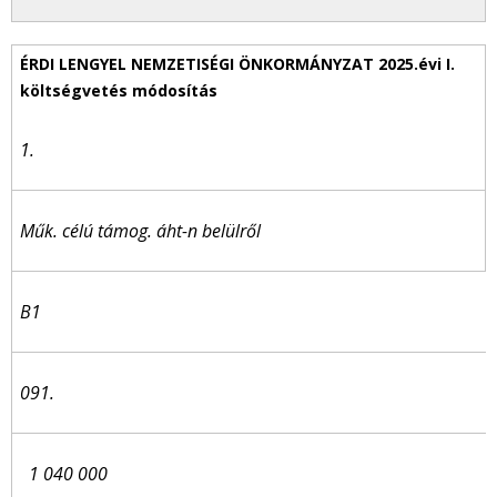
1.
Műk. célú támog. áht-n belülről
B1
091.
1 040 000