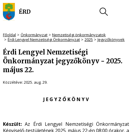
Főoldal
Önkormányzat
Nemzetiségi önkormányzatok
Érdi Lengyel Nemzetiségi Önkormányzat
2025
Jegyzőkönyvek
Érdi Lengyel Nemzetiségi
Önkormányzat jegyzőkönyv - 2025.
május 22.
Közzétéve:
2025. aug. 29.
J E G Y Z Ő K Ö N Y V
Készült:
Az Érdi Lengyel Nemzetiségi Önkormányzat
Képviselő-testületének 2025. május 22-én 08:00 órakor, a