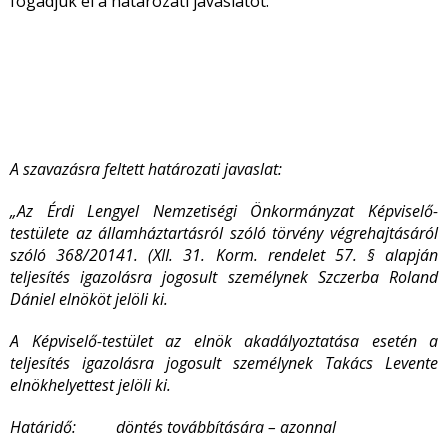
fogadjuk el a határozati javaslatot.
A szavazásra feltett határozati javaslat:
„Az Érdi Lengyel Nemzetiségi Önkormányzat Képviselő-
testülete az államháztartásról szóló törvény végrehajtásáról
szóló 368/20141. (XII. 31. Korm. rendelet 57. § alapján
teljesítés igazolásra jogosult személynek Szczerba Roland
Dániel elnököt jelöli ki.
A Képviselő-testület az elnök akadályoztatása esetén a
teljesítés igazolásra jogosult személynek Takács Levente
elnökhelyettest jelöli ki.
Határidő: döntés továbbítására – azonnal