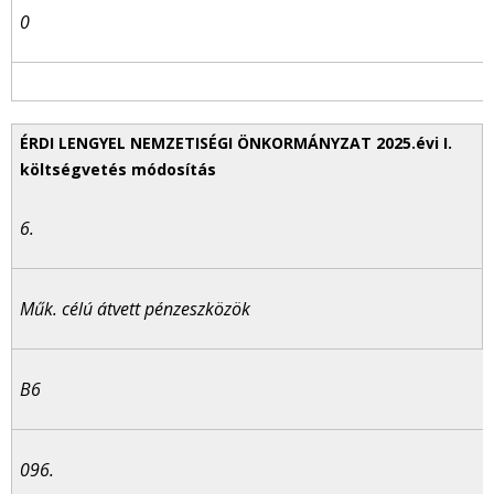
0
6.
Műk. célú átvett pénzeszközök
B6
096.