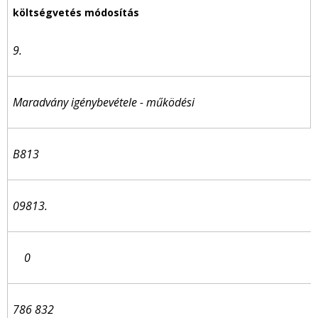
9.
Maradvány igénybevétele - működési
B813
09813.
0
786 832