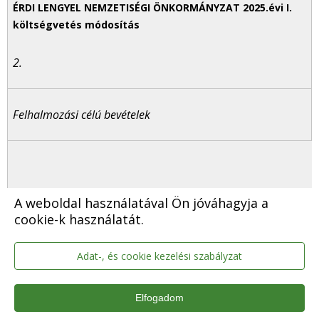
2.
Felhalmozási célú bevételek
A weboldal használatával Ön jóváhagyja a
0
cookie-k használatát.
Adat-, és cookie kezelési szabályzat
0
Elfogadom