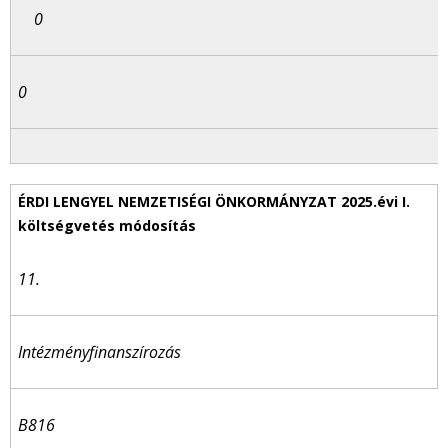
0
0
11.
Intézményfinanszírozás
B816