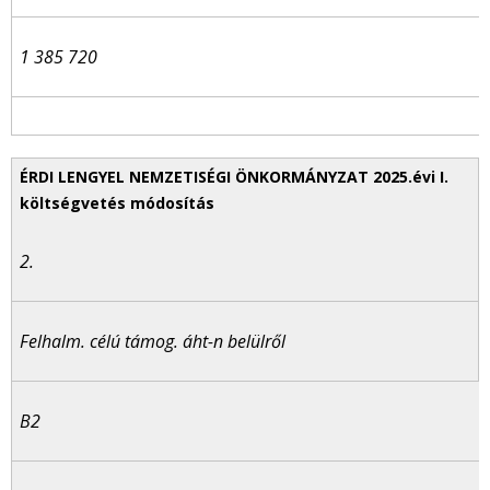
1 385 720
2.
Felhalm. célú támog. áht-n belülről
B2