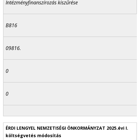
Intézményfinanszírozás kiszűrése
B816
09816.
0
0