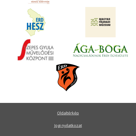
Oldaltérkép
Jogi nyilatkozat