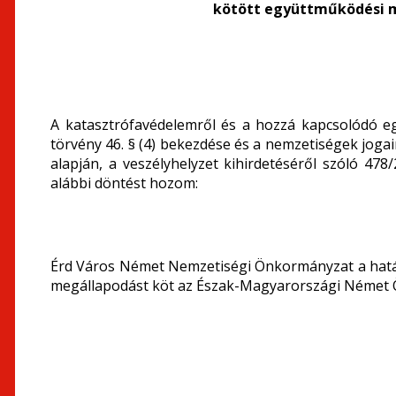
kötött együttműködési 
A katasztrófavédelemről és a hozzá kapcsolódó eg
törvény 46. § (4) bekezdése és a nemzetiségek jogair
alapján, a veszélyhelyzet kihirdetéséről szóló 478
alábbi döntést hozom:
Érd Város Német Nemzetiségi Önkormányzat a határ
megállapodást köt az Észak-Magyarországi Német 