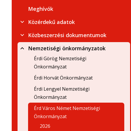
Meghívók
Közérdekű adatok
Közbeszerzési dokumentumok
Nemzetiségi önkormányzatok
Érdi Görög Nemzetiségi
Önkormányzat
Érdi Horvát Önkormányzat
Érdi Lengyel Nemzetiségi
Önkormányzat
Érd Város Német Nemzetiségi
Önkormányzat
2026