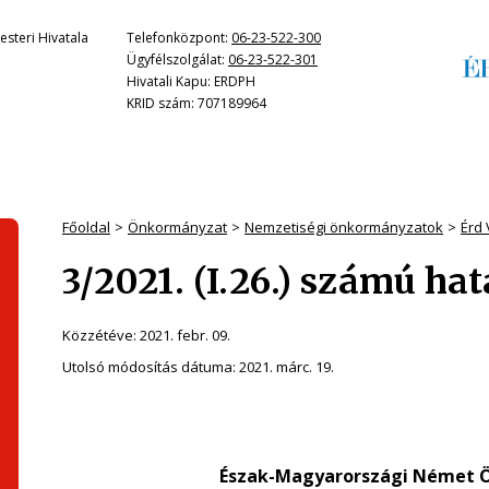
steri Hivatala
Telefonközpont:
06-23-522-300
Ügyfélszolgálat:
06-23-522-301
Hivatali Kapu: ERDPH
KRID szám: 707189964
Főoldal
Önkormányzat
Nemzetiségi önkormányzatok
Érd
3/2021. (I.26.) számú ha
Közzétéve:
2021. febr. 09.
Utolsó módosítás dátuma:
2021. márc. 19.
Észak-Magyarországi Német 