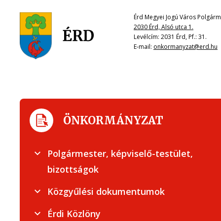
Érd Megyei Jogú Város Polgárme
2030 Érd, Alsó utca 1.
Levélcím: 2031 Érd, Pf.: 31.
E-mail:
onkormanyzat@erd.hu
ÖNKORMÁNYZAT
Polgármester, képviselő-testület,
bizottságok
Közgyűlési dokumentumok
Érdi Közlöny