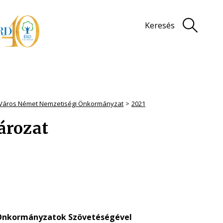
Keresés
 Város Német Nemzetiségi Önkormányzat
2021
tározat
Önkormányzatok Szövetéségével