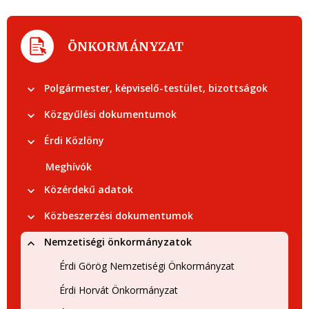
ÖNKORMÁNYZAT
Polgármester, képviselő-testület, bizottságok
Közgyűlési dokumentumok
Érdi Közlöny
Meghívók
Közérdekű adatok
Közbeszerzési dokumentumok
Nemzetiségi önkormányzatok
Érdi Görög Nemzetiségi Önkormányzat
Érdi Horvát Önkormányzat