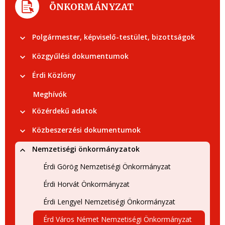
ÖNKORMÁNYZAT
Polgármester, képviselő-testület, bizottságok
Közgyűlési dokumentumok
Érdi Közlöny
Meghívók
Közérdekű adatok
Közbeszerzési dokumentumok
Nemzetiségi önkormányzatok
Érdi Görög Nemzetiségi Önkormányzat
Érdi Horvát Önkormányzat
Érdi Lengyel Nemzetiségi Önkormányzat
Érd Város Német Nemzetiségi Önkormányzat