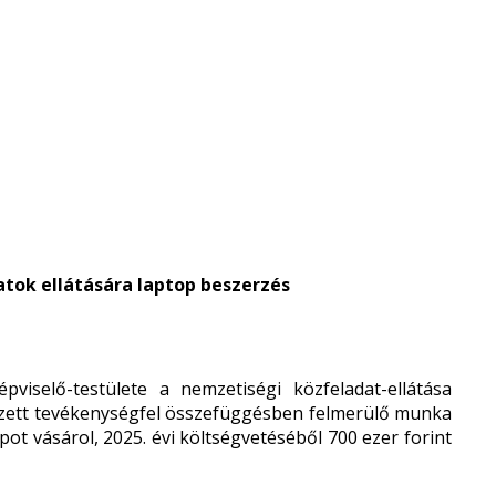
tok ellátására laptop beszerzés
selő-testülete a nemzetiségi közfeladat-ellátása
égzett tevékenységfel összefüggésben felmerülő munka
pot vásárol, 2025. évi költségvetéséből 700 ezer forint