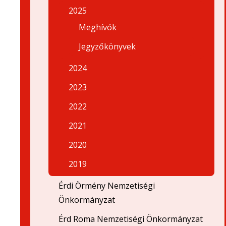
2025
Meghívók
Jegyzőkönyvek
2024
2023
2022
2021
2020
2019
Érdi Örmény Nemzetiségi
Önkormányzat
Érd Roma Nemzetiségi Önkormányzat