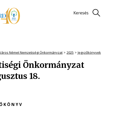
Keresés
 Város Német Nemzetiségi Önkormányzat
2025
Jegyzőkönyvek
tiségi Önkormányzat
usztus 18.
 Ő K Ö N Y V