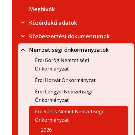
Meghívók
Közérdekű adatok
Közbeszerzési dokumentumok
Nemzetiségi önkormányzatok
Érdi Görög Nemzetiségi
Önkormányzat
Érdi Horvát Önkormányzat
Érdi Lengyel Nemzetiségi
Önkormányzat
Érd Város Német Nemzetiségi
Önkormányzat
2026