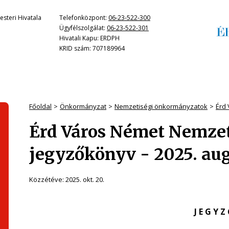
steri Hivatala
Telefonközpont:
06-23-522-300
Ügyfélszolgálat:
06-23-522-301
Hivatali Kapu: ERDPH
KRID szám: 707189964
Főoldal
Önkormányzat
Nemzetiségi önkormányzatok
Érd
Érd Város Német Nemze
jegyzőkönyv - 2025. aug
Közzétéve:
2025. okt. 20.
J E G Y Z