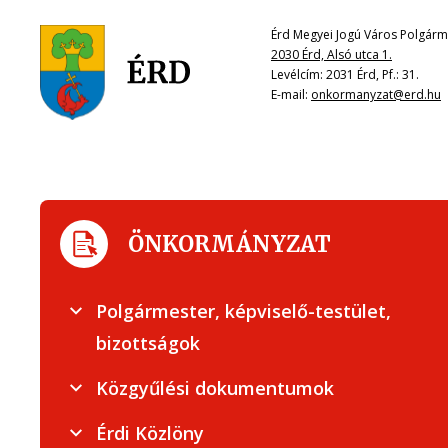
Érd Megyei Jogú Város Polgárme
2030 Érd, Alsó utca 1.
Levélcím: 2031 Érd, Pf.: 31.
E-mail:
onkormanyzat@erd.hu
ÖNKORMÁNYZAT
Polgármester, képviselő-testület,
bizottságok
Közgyűlési dokumentumok
Érdi Közlöny