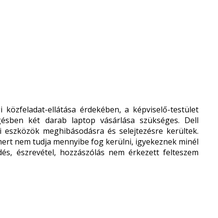
közfeladat-ellátása érdekében, a képviselő-testület
gésben két darab laptop vásárlása szükséges. Dell
i eszközök meghibásodásra és selejtezésre kerültek.
, mert nem tudja mennyibe fog kerülni, igyekeznek minél
dés, észrevétel, hozzászólás nem érkezett felteszem