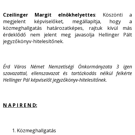
Czeilinger Margit elnökhelyettes
:
Köszönti a
megjelent képviselőket
,
megállapítja, hogy a
közmeghallgatás határozatképes, rajtuk kívül más
érdeklődő nem jelent meg
javasolja Hellinger Pált
jegyzőkönyv-hitelesítőnek.
Érd Város Német Nemzetiségi Önkormányzata 3 igen
szavazattal, ellenszavazat és tartózkodás nélkül felkérte
Hellinger Pál
képviselőt jegyzőkönyv-hitelesítőnek.
N A P I R E N D:
Közmeghallgatás