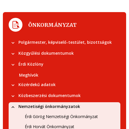
ÖNKORMÁNYZAT
Polgármester, képviselő-testület, bizottságok
Közgyűlési dokumentumok
Érdi Közlöny
Meghívók
Közérdekű adatok
Közbeszerzési dokumentumok
Nemzetiségi önkormányzatok
Érdi Görög Nemzetiségi Önkormányzat
Érdi Horvát Önkormányzat