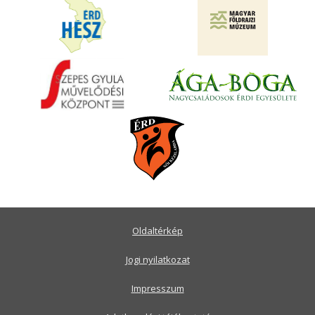
Oldaltérkép
Jogi nyilatkozat
Impresszum