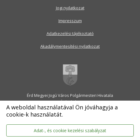
Jogi nyilatkozat
Impresszum
Adatkezelési tájékoztató
Akadálymentesítési nyilatkozat
Érd Megyei Jogú Város Polgármesteri Hivatala
2030 Érd, Alsó utca 1.
A weboldal használatával Ön jóváhagyja a
Levélcím: 2031 Érd, Pf.: 31
cookie-k használatát.
E-mail:
onkormanyzat@erd.hu
Telefonközpont:
06-23-522-300
Ügyfélszolgálat:
06-23-522-301
Adat-, és cookie kezelési szabályzat
Hivatali Kapu: ERDPH