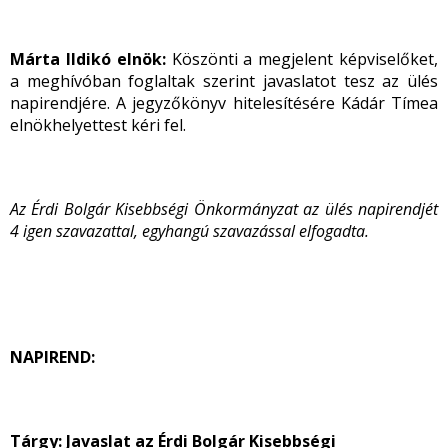
Márta Ildikó elnök:
Köszönti a megjelent képviselőket,
a meghívóban foglaltak szerint javaslatot tesz az ülés
napirendjére. A jegyzőkönyv hitelesítésére Kádár Tímea
elnökhelyettest kéri fel.
Az Érdi Bolgár Kisebbségi Önkormányzat az ülés napirendjét
4 igen szavazattal, egyhangú szavazással elfogadta.
NAPIREND:
Tárgy: Javaslat az Érdi Bolgár Kisebbségi