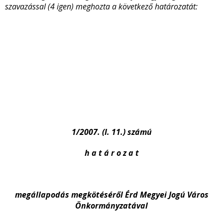
szavazással (4 igen) meghozta a következő határozatát:
1/2007. (I. 11.) számú
h a t á r o z a t
megállapodás megkötéséről Érd Megyei Jogú Város
Önkormányzatával