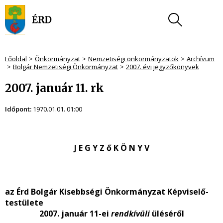
Főoldal
Önkormányzat
Nemzetiségi önkormányzatok
Archívum
Bolgár Nemzetiségi Önkormányzat
2007. évi jegyzőkönyvek
2007. január 11. rk
Időpont:
1970.01.01. 01:00
J E G Y Z ő K Ö N Y V
az Érd Bolgár Kisebbségi Önkormányzat Képviselő-
testülete
2007. január 11-ei
rendkívüli
üléséről