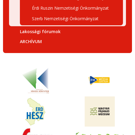
Érdi Ruszin Nemzetiségi Önkormányzat
Szerb Nemzetiségi Önkormányzat
Lakossági fórumok
ARCHÍVUM