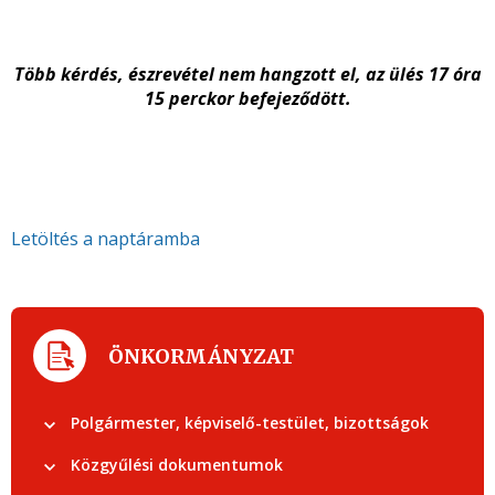
Több kérdés, észrevétel nem hangzott el, az ülés 17 óra
15 perckor befejeződött.
Letöltés a naptáramba
ÖNKORMÁNYZAT
Polgármester, képviselő-testület, bizottságok
Közgyűlési dokumentumok