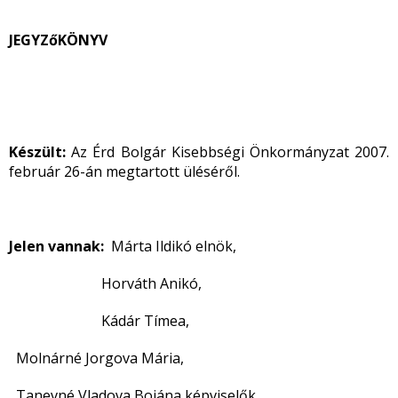
JEGYZőKÖNYV
Készült:
Az Érd Bolgár Kisebbségi Önkormányzat 2007.
február 26-án megtartott üléséről.
Jelen vannak:
Márta Ildikó elnök,
Horváth Anikó,
Kádár Tímea,
Molnárné Jorgova Mária,
Tanevné Vladova Bojána képviselők.