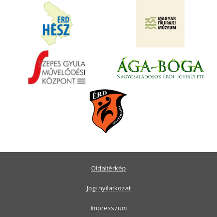
Oldaltérkép
Jogi nyilatkozat
Impresszum