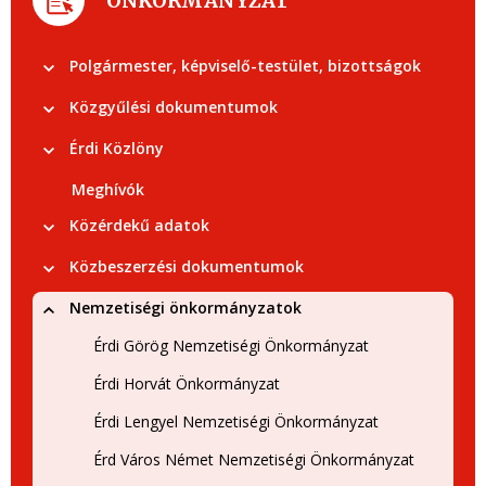
ÖNKORMÁNYZAT
Polgármester, képviselő-testület, bizottságok
Közgyűlési dokumentumok
Érdi Közlöny
Meghívók
Közérdekű adatok
Közbeszerzési dokumentumok
Nemzetiségi önkormányzatok
Érdi Görög Nemzetiségi Önkormányzat
Érdi Horvát Önkormányzat
Érdi Lengyel Nemzetiségi Önkormányzat
Érd Város Német Nemzetiségi Önkormányzat