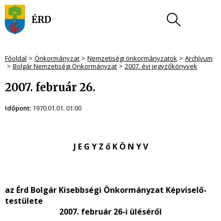
Főoldal
Önkormányzat
Nemzetiségi önkormányzatok
Archívum
Bolgár Nemzetiségi Önkormányzat
2007. évi jegyzőkönyvek
2007. február 26.
Időpont:
1970.01.01. 01:00
J E G Y Z ő K Ö N Y V
az Érd Bolgár Kisebbségi Önkormányzat Képviselő-
testülete
2007. február 26-i üléséről