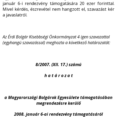
január 6-i rendezvény támogatására 20 ezer forinttal.
Mivel kérdés, észrevétel nem hangzott el, szavazást kér
a javaslatról.
Az Érdi Bolgár Kisebbségi Önkormányzat 4 igen szavazattal
(egyhangú szavazással) meghozta a következő határozatát:
8/2007. (XII. 17.) számú
h a t á r o z a t
a Magyarországi Bolgárok Egyesülete támogatásában
megrendezésre kerülő
2008. január 6-ai rendezvény támogatásáról