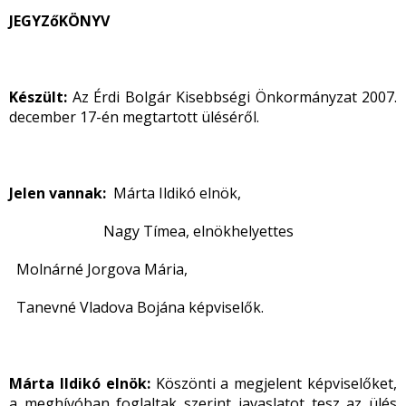
JEGYZőKÖNYV
Készült:
Az Érdi Bolgár Kisebbségi Önkormányzat 2007.
december 17-én megtartott üléséről.
Jelen vannak:
Márta Ildikó elnök,
Nagy Tímea, elnökhelyettes
Molnárné Jorgova Mária,
Tanevné Vladova Bojána képviselők.
Márta Ildikó elnök:
Köszönti a megjelent képviselőket,
a meghívóban foglaltak szerint javaslatot tesz az ülés