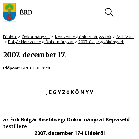
Főoldal
Önkormányzat
Nemzetiségi önkormányzatok
Archívum
Bolgár Nemzetiségi Önkormányzat
2007. évi jegyzőkönyvek
2007. december 17.
Időpont:
1970.01.01. 01:00
J E G Y Z ő K Ö N Y V
az Érdi Bolgár Kisebbségi Önkormányzat Képviselő-
testülete
2007. december 17-i üléséről