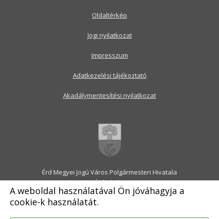
Oldaltérkép
Jogi nyilatkozat
Impresszum
Adatkezelési tájékoztató
Akadálymentesítési nyilatkozat
Érd Megyei Jogú Város Polgármesteri Hivatala
2030 Érd, Alsó utca 1.
A weboldal használatával Ön jóváhagyja a
Levélcím: 2031 Érd, Pf.: 31
cookie-k használatát.
E-mail:
onkormanyzat@erd.hu
Telefonközpont:
06-23-522-300