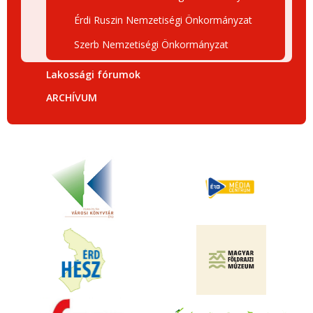
Érdi Ruszin Nemzetiségi Önkormányzat
Szerb Nemzetiségi Önkormányzat
Lakossági fórumok
ARCHÍVUM