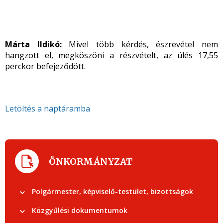
Márta Ildikó:
Mivel több kérdés, észrevétel nem
hangzott el, megköszöni a részvételt, az ülés 17,55
perckor befejeződött.
Letöltés a naptáramba
ÖNKORMÁNYZAT
Polgármester, képviselő-testület, bizottságok
Közgyűlési dokumentumok