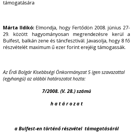
támogatására
Márta Ildikó:
Elmondja, hogy Fertődön 2008. június 27-
29. között hagyományosan megrendezésre kerül a
Bulfest, balkán zene és táncfesztivál. Javasolja, hogy 8 fő
részvételét maximum ű ezer forint erejéig támogassák.
Az Érdi Bolgár Kisebbségi Önkormányzat 5 igen szavazattal
(egyhangú) az alábbi határozatot hozta:
7/2008. (V. 28.) számú
h a t á r o z a t
a Bulfest-en történő részvétel támogatásáról