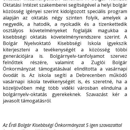
Oktatási Intézet szakemberei segítségével a helyi bolgár
közösség igényei szerint kidolgozott speciális program
alapján az oktatás négy szinten folyik, amelyek a
negyedik, a hatodik, a nyolcadik és a tizenkettedik
osztályos követelményeket foglalják magukba a
kisebbségi oktatás követelményrendszere szerint. A
Bolgár Nyelvoktató Kisebbségi Iskola igyekszik
kiterjeszteni a tevékenységét a közösség többi
generációjára is. Bolgárnyelv-tanfolyamot szervez
felnőttek részére, valamint a Zuglói Bolgár
Önkormányzat támogatásával elindította a vasárnapi
óvodát is. Az iskola segíti a Debrecenben működő
vasárnapi iskola tevékenységét is, és szeretné, ha a
közeljövőben még több vidéki városban elindulna a
bolgárnyelv-oktatás gyerekeknek. Szavazást kér a
javasolt támogatásról.
Az Érdi Bolgár Kisebbségi Önkormányzat 5 igen szavazattal