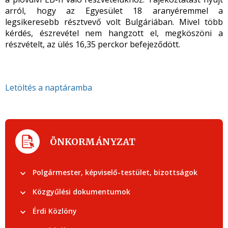
arról, hogy az Egyesület 18 aranyéremmel a
legsikeresebb résztvevő volt Bulgáriában. Mivel több
kérdés, észrevétel nem hangzott el, megköszöni a
részvételt, az ülés 16,35 perckor befejeződött.
Letöltés a naptáramba
ÖNKORMÁNYZAT
Polgármester, képviselő-testület, bizottságok
Közgyűlési dokumentumok
Érdi Közlöny