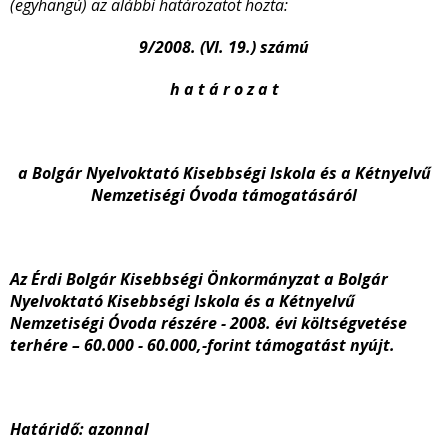
(egyhangú) az alábbi határozatot hozta:
9/2008. (VI. 19.) számú
h a t á r o z a t
a Bolgár Nyelvoktató Kisebbségi Iskola és a Kétnyelvű
Nemzetiségi Óvoda támogatásáról
Az Érdi Bolgár Kisebbségi Önkormányzat a Bolgár
Nyelvoktató Kisebbségi Iskola és a Kétnyelvű
Nemzetiségi Óvoda részére - 2008. évi költségvetése
terhére – 60.000 - 60.000,-forint támogatást nyújt.
Határidő: azonnal