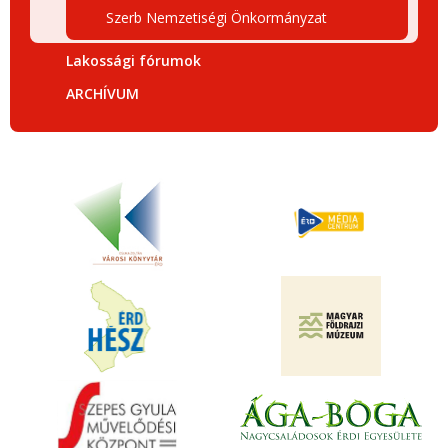
Szerb Nemzetiségi Önkormányzat
Lakossági fórumok
ARCHÍVUM