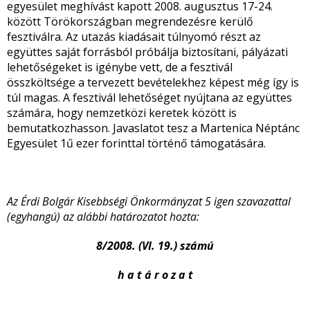
egyesület meghívást kapott 2008. augusztus 17-24.
között Törökországban megrendezésre kerülő
fesztiválra. Az utazás kiadásait túlnyomó részt az
együttes saját forrásból próbálja biztosítani, pályázati
lehetőségeket is igénybe vett, de a fesztivál
összköltsége a tervezett bevételekhez képest még így is
túl magas. A fesztivál lehetőséget nyújtana az együttes
számára, hogy nemzetközi keretek között is
bemutatkozhasson. Javaslatot tesz a Martenica Néptánc
Egyesület 1ű ezer forinttal történő támogatására.
Az Érdi Bolgár Kisebbségi Önkormányzat 5 igen szavazattal
(egyhangú) az alábbi határozatot hozta:
8/2008. (VI. 19.) számú
h a t á r o z a t