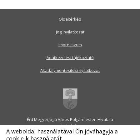
Oldaltérkép
Jogi nyilatkozat
Impresszum
Adatkezelési tájékoztató
Akadálymentesítési nyilatkozat
Érd Megyei Jogú Város Polgármesteri Hivatala
2030 Érd, Alsó utca 1.
A weboldal használatával Ön jóváhagyja a
Levélcím: 2031 Érd, Pf.: 31
cookie-k használatát.
E-mail:
onkormanyzat@erd.hu