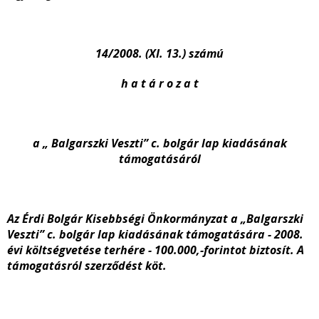
14/2008. (XI. 13.) számú
h a t á r o z a t
a „ Balgarszki Veszti” c. bolgár lap kiadásának
támogatásáról
Az Érdi Bolgár Kisebbségi Önkormányzat a „Balgarszki
Veszti” c. bolgár lap kiadásának támogatására - 2008.
évi költségvetése terhére - 100.000,-forintot biztosít. A
támogatásról szerződést köt.