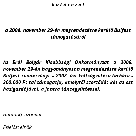
h a t á r o z a t
a 2008. november 29-én megrendezésre kerülő Bulfest
támogatásáról
Az Érdi Bolgár Kisebbségi Önkormányzat a 2008.
november 29-én hagyományosan megrendezésre kerülő
Bulfest rendezvényt – 2008. évi költségvetése terhére -
200.000 Ft-tal támogatja, amelyről szerződét köt az est
házigazdájával, a Jantra táncegyüttessel.
Határidő: azonnal
Felelős: elnök