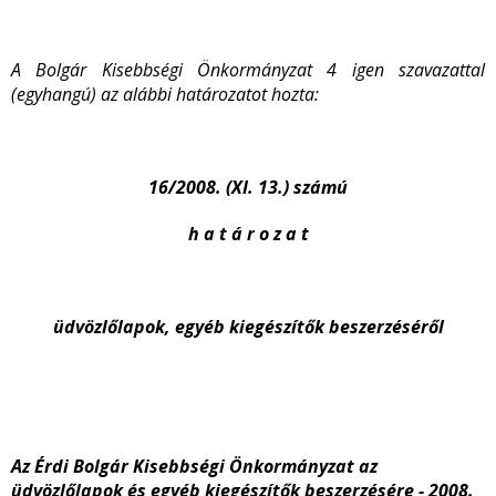
A Bolgár Kisebbségi Önkormányzat 4 igen szavazattal
(egyhangú) az alábbi határozatot hozta:
16/2008. (XI. 13.) számú
h a t á r o z a t
üdvözlőlapok, egyéb kiegészítők beszerzéséről
Az Érdi Bolgár Kisebbségi Önkormányzat az
üdvözlőlapok és egyéb kiegészítők beszerzésére - 2008.