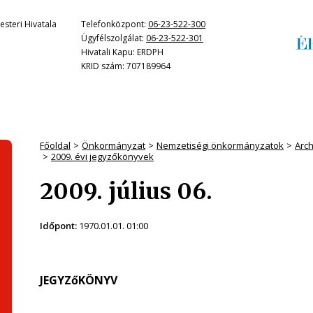
steri Hivatala
Telefonközpont:
06-23-522-300
Ügyfélszolgálat:
06-23-522-301
Hivatali Kapu: ERDPH
KRID szám: 707189964
Főoldal
Önkormányzat
Nemzetiségi önkormányzatok
Arc
2009. évi jegyzőkönyvek
2009. július 06.
Időpont:
1970.01.01. 01:00
JEGYZőKÖNYV