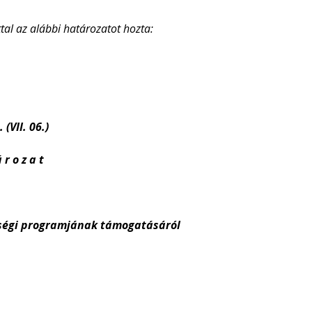
al az alábbi határozatot hozta:
 (VII. 06.)
 r o z a t
iségi programjának támogatásáról