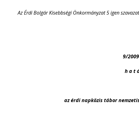
Az Érdi Bolgár Kisebbségi Önkormányzat 5 igen szavazatt
9/2009.
h a t á
az érdi napközis tábor nemzet