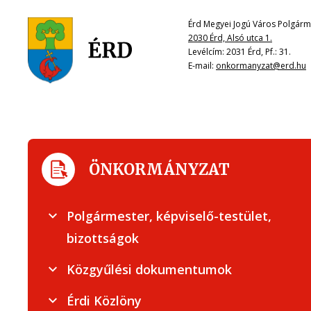
Érd Megyei Jogú Város Polgárme
2030 Érd, Alsó utca 1.
Levélcím: 2031 Érd, Pf.: 31.
E-mail:
onkormanyzat@erd.hu
ÖNKORMÁNYZAT
Polgármester, képviselő-testület,
bizottságok
Közgyűlési dokumentumok
Érdi Közlöny