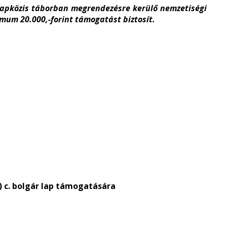
Napközis táborban megrendezésre kerülő nemzetiségi
imum 20.000,-forint támogatást biztosít.
i) c. bolgár lap támogatására