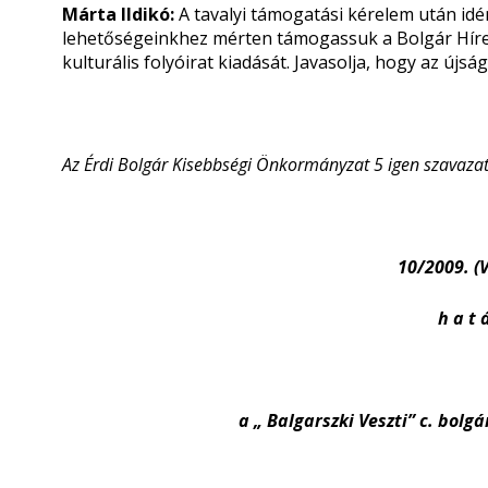
Márta Ildikó:
A tavalyi támogatási kérelem után id
lehetőségeinkhez mérten támogassuk a Bolgár Hírek
kulturális folyóirat kiadását. Javasolja, hogy az újs
Az Érdi Bolgár Kisebbségi Önkormányzat 5 igen szavazatt
10/2009. (V
h a t á
a „ Balgarszki Veszti” c. bol