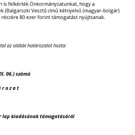
én is felkérték Önkormányzatunkat, hogy a
 (Balgarszki Veszti) című kétnyelvű (magyar-bolgár)
ág részére 80 ezer forint támogatást nyújtsanak.
al az alábbi határozatot hozta:
II. 06.) számú
 r o z a t
gár lap kiadásának támogatásáról