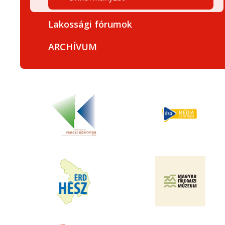
Lakossági fórumok
ARCHÍVUM