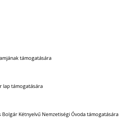
gramjának támogatására
gár lap támogatására
 és Bolgár Kétnyelvű Nemzetiségi Óvoda támogatására