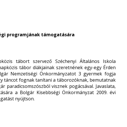
iségi programjának támogatására
közis tábort szervező Széchenyi Általános Iskola
apközis tábor diákjainak szeretnének egy-egy Érden
olgár Nemzetiségi Önkormányzatot 3 gyermek fogja
 egy táncot fognak tanítani a táborozóknak, bemutatnak
gár paradicsomszószból visznek pogácsával. Javaslata,
ására a Bolgár Kisebbségi Önkormányzat 2009. évi
gatást nyújtson.