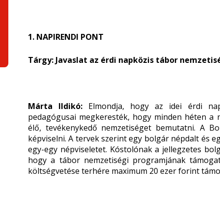
1. NAPIRENDI PONT
Tárgy: Javaslat az érdi napközis tábor nemzet
Márta Ildikó:
Elmondja, hogy az idei érdi nap
pedagógusai megkeresték, hogy minden héten a n
élő, tevékenykedő nemzetiséget bemutatni. A B
képviselni. A tervek szerint egy bolgár népdalt és
egy-egy népviseletet. Kóstolónak a jellegzetes bol
hogy a tábor nemzetiségi programjának támogat
költségvetése terhére maximum 20 ezer forint támo