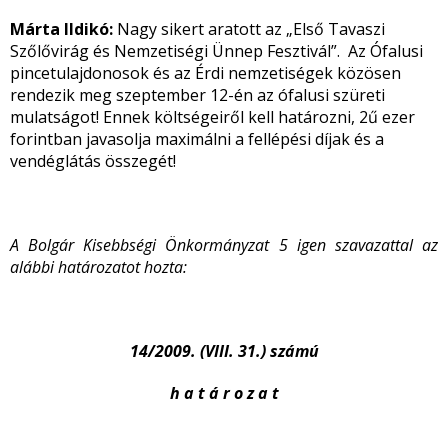
Márta Ildikó:
Nagy sikert aratott az „Első Tavaszi
Szőlővirág és Nemzetiségi Ünnep Fesztivál”. Az Ófalusi
pincetulajdonosok és az Érdi nemzetiségek közösen
rendezik meg szeptember 12-én az ófalusi szüreti
mulatságot! Ennek költségeiről kell határozni, 2ű ezer
forintban javasolja maximálni a fellépési díjak és a
vendéglátás összegét!
A Bolgár Kisebbségi Önkormányzat 5 igen szavazattal az
alábbi határozatot hozta:
14/2009. (VIII. 31.) számú
h a t á r o z a t