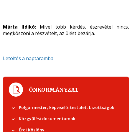
Márta Ildikó:
Mivel több kérdés, észrevétel nincs,
megköszöni a részvételt, az ülést bezárja.
Letöltés a naptáramba
ÖNKORMÁNYZAT
Polgármester, képviselő-testület, bizottságok
Közgyűlési dokumentumok
Érdi Közlöny