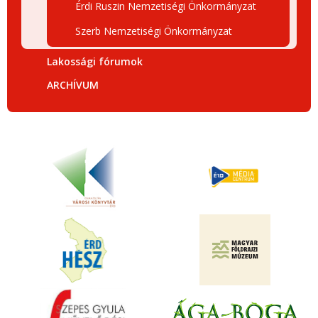
Érdi Ruszin Nemzetiségi Önkormányzat
Szerb Nemzetiségi Önkormányzat
Lakossági fórumok
ARCHÍVUM