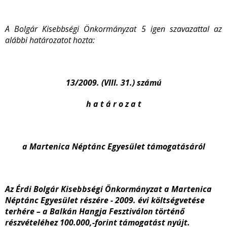
A Bolgár Kisebbségi Önkormányzat 5 igen szavazattal az
alábbi határozatot hozta:
13/2009. (VIII. 31.) számú
h a t á r o z a t
a Martenica Néptánc Egyesület támogatásáról
Az Érdi Bolgár Kisebbségi Önkormányzat a Martenica
Néptánc Egyesület részére - 2009. évi költségvetése
terhére – a Balkán Hangja Fesztiválon történő
részvételéhez 100.000,-forint támogatást nyújt.