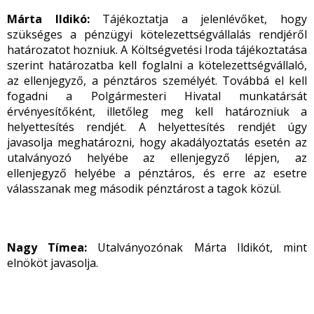
Márta Ildikó
:
Tájékoztatja a jelenlévőket, hogy
szükséges a pénzügyi kötelezettségvállalás rendjéről
határozatot hozniuk. A Költségvetési Iroda tájékoztatása
szerint határozatba kell foglalni a kötelezettségvállaló,
az ellenjegyző, a pénztáros személyét. Továbbá el kell
fogadni a Polgármesteri Hivatal munkatársát
érvényesítőként, illetőleg meg kell határozniuk a
helyettesítés rendjét. A helyettesítés rendjét úgy
javasolja meghatározni, hogy akadályoztatás esetén az
utalványozó helyébe az ellenjegyző lépjen, az
ellenjegyző helyébe a pénztáros, és erre az esetre
válasszanak meg második pénztárost a tagok közül.
Nagy Tímea:
Utalványozónak Márta Ildikót, mint
elnököt javasolja.