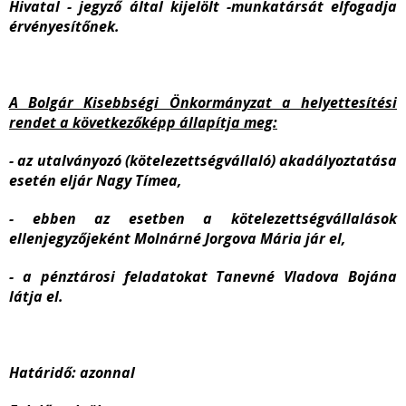
Hivatal - jegyző által kijelölt -munkatársát elfogadja
érvényesítőnek.
A Bolgár Kisebbségi Önkormányzat a helyettesítési
rendet a következőképp állapítja meg:
- az utalványozó (kötelezettségvállaló) akadályoztatása
esetén eljár Nagy Tímea,
- ebben az esetben a kötelezettségvállalások
ellenjegyzőjeként Molnárné Jorgova Mária jár el,
- a pénztárosi feladatokat Tanevné Vladova Bojána
látja el.
Határidő:
azonnal