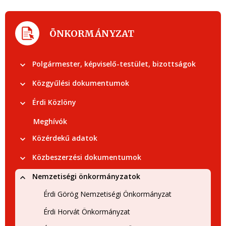
ÖNKORMÁNYZAT
Polgármester, képviselő-testület, bizottságok
Közgyűlési dokumentumok
Érdi Közlöny
Meghívók
Közérdekű adatok
Közbeszerzési dokumentumok
Nemzetiségi önkormányzatok
Érdi Görög Nemzetiségi Önkormányzat
Érdi Horvát Önkormányzat