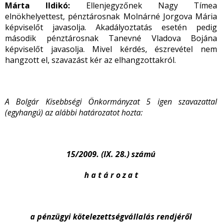
Márta Ildikó
:
Ellenjegyzőnek Nagy Tímea
elnökhelyettest, pénztárosnak Molnárné Jorgova Mária
képviselőt javasolja. Akadályoztatás esetén pedig
második pénztárosnak Tanevné Vladova Bojána
képviselőt javasolja. Mivel kérdés, észrevétel nem
hangzott el, szavazást kér az elhangzottakról.
A Bolgár Kisebbségi Önkormányzat 5 igen szavazattal
(egyhangú) az alábbi határozatot hozta:
15/2009. (IX. 28.) számú
h a t á r o z a t
a pénzügyi kötelezettségvállalás rendjéről