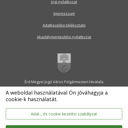
Jogi nyilatkozat
Impresszum
Adatkezelési tájékoztató
Akadálymentesítési nyilatkozat
Érd Megyei Jogú Város Polgármesteri Hivatala
2030 Érd, Alsó utca 1.
A weboldal használatával Ön jóváhagyja a
Levélcím: 2031 Érd, Pf.: 31
cookie-k használatát.
E-mail:
onkormanyzat@erd.hu
Telefonközpont:
06-23-522-300
Ügyfélszolgálat:
06-23-522-301
Adat-, és cookie kezelési szabályzat
Hivatali Kapu: ERDPH
KRID szám: 707189964