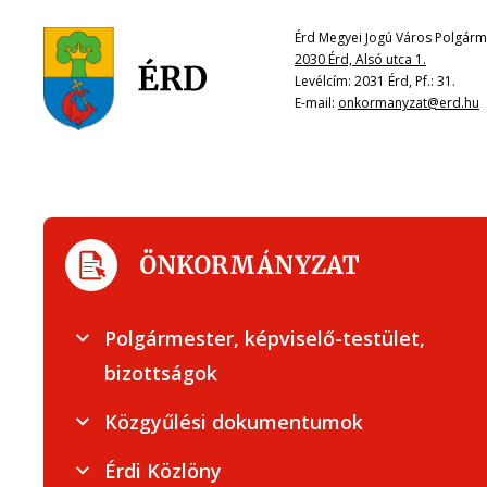
Érd Megyei Jogú Város Polgárme
2030 Érd, Alsó utca 1.
Levélcím: 2031 Érd, Pf.: 31.
E-mail:
onkormanyzat@erd.hu
ÖNKORMÁNYZAT
Polgármester, képviselő-testület,
bizottságok
Közgyűlési dokumentumok
Érdi Közlöny