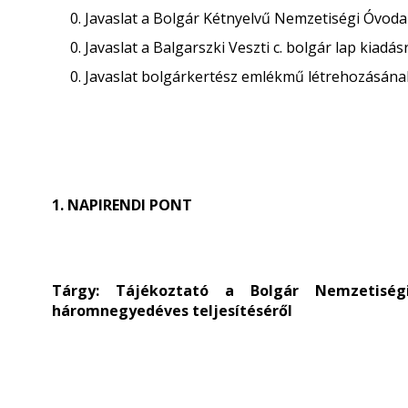
Javaslat a Bolgár Kétnyelvű Nemzetiségi Óvod
Javaslat a Balgarszki Veszti c. bolgár lap kiad
Javaslat bolgárkertész emlékmű létrehozásán
1. NAPIRENDI PONT
Tárgy: Tájékoztató a Bolgár Nemzetiség
háromnegyedéves teljesítéséről