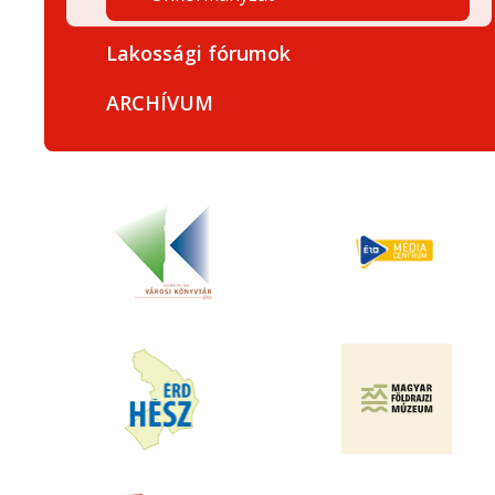
Lakossági fórumok
ARCHÍVUM