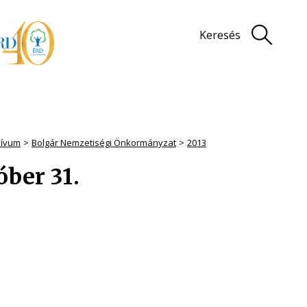
Keresés
hívum
Bolgár Nemzetiségi Önkormányzat
2013
óber 31.