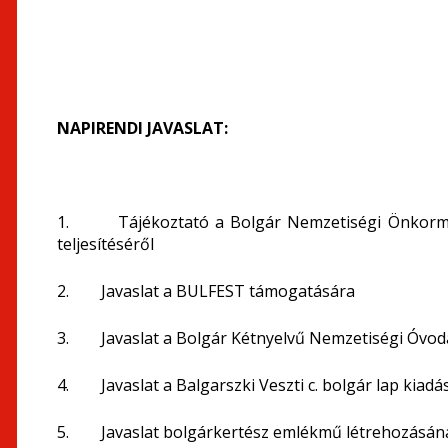
NAPIRENDI JAVASLAT:
1. Tájékoztató a Bolgár Nemzetiségi Önkormán
teljesítéséről
2. Javaslat a BULFEST támogatására
3. Javaslat a Bolgár Kétnyelvű Nemzetiségi Óvo
4. Javaslat a Balgarszki Veszti c. bolgár lap kiad
5. Javaslat bolgárkertész emlékmű létrehozásán