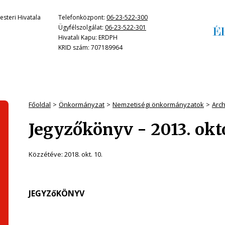
steri Hivatala
Telefonközpont:
06-23-522-300
Ügyfélszolgálat:
06-23-522-301
Hivatali Kapu: ERDPH
KRID szám: 707189964
Főoldal
Önkormányzat
Nemzetiségi önkormányzatok
Arc
Jegyzőkönyv - 2013. okt
Közzétéve:
2018. okt. 10.
JEGYZőKÖNYV