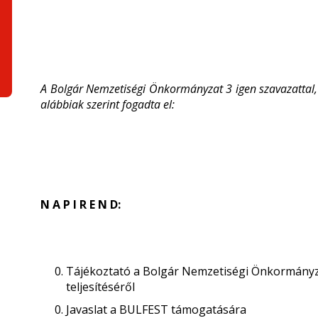
A Bolgár Nemzetiségi Önkormányzat 3 igen szavazattal, 
alábbiak szerint fogadta el:
N A P I R E N D:
Tájékoztató a Bolgár Nemzetiségi Önkormányz
teljesítéséről
Javaslat a BULFEST támogatására