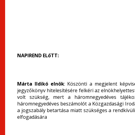
NAPIREND ELőTT:
Márta Ildikó elnök
: Köszönti a megjelent képvis
jegyzőkönyv hitelesítésére felkéri az elnökhelyettes
volt szükség, mert a háromnegyedéves tájékoz
háromnegyedéves beszámolót a Közgazdasági Iroda 
a jogszabály betartása miatt szükséges a rendkívül
elfogadására