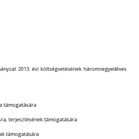
yzat 2013. évi költségvetésének háromnegyedéves
da támogatására
ásra, terjesztésének támogatására
ak támogatására