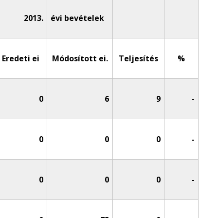
2013.
évi bevételek
Eredeti ei
Módosított ei.
Teljesítés
%
0
6
9
-
0
0
0
-
0
0
0
-