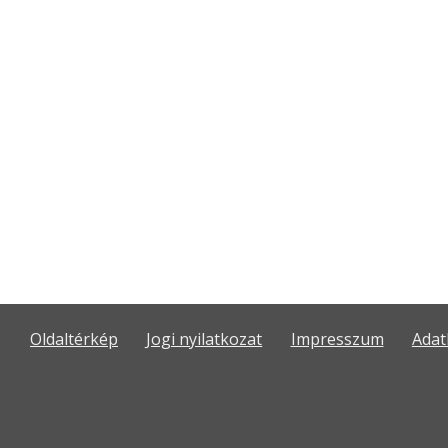
Oldaltérkép
Jogi nyilatkozat
Impresszum
Adat