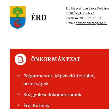
Érd Megyei Jogú Város Polgárme
2030 Érd, Alsó utca 1.
Levélcím: 2031 Érd, Pf.: 31.
E-mail:
onkormanyzat@erd.hu
ÖNKORMÁNYZAT
Polgármester, képviselő-testület,
bizottságok
Közgyűlési dokumentumok
Érdi Közlöny