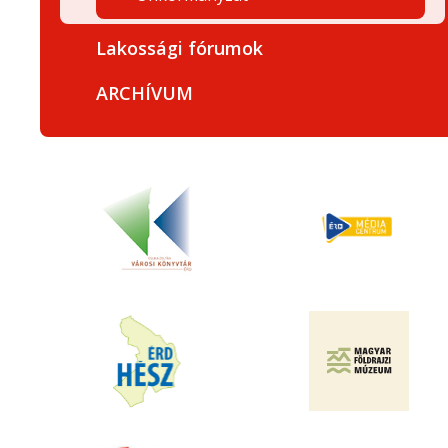
Lakossági fórumok
ARCHÍVUM