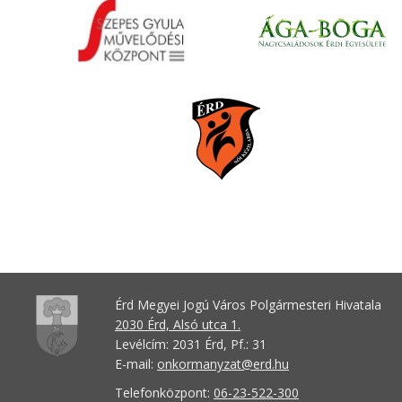
Érd Megyei Jogú Város Polgármesteri Hivatala
2030 Érd, Alsó utca 1.
Levélcím: 2031 Érd, Pf.: 31
E-mail:
onkormanyzat@erd.hu
Telefonközpont:
06-23-522-300