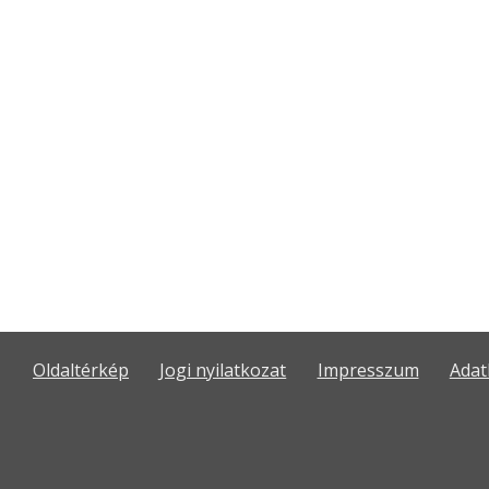
Oldaltérkép
Jogi nyilatkozat
Impresszum
Adat