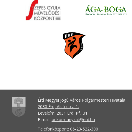
Érd Megyei Jogú Város Polgármesteri Hivatala
2030 Érd, Alsó utca 1.
Levélcím: 2031 Érd, Pf.: 31
E-mail:
onkormanyzat@erd.hu
Telefonközpont:
06-23-522-300