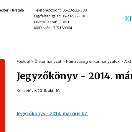
steri Hivatala
Telefonközpont:
06-23-522-300
Ügyfélszolgálat:
06-23-522-301
Hivatali Kapu: ERDPH
KRID szám: 707189964
Főoldal
Önkormányzat
Nemzetiségi önkormányzatok
Arc
Jegyzőkönyv - 2014. már
Közzétéve:
2018. okt. 10.
Jegyzőkönyv - 2014. március 07.