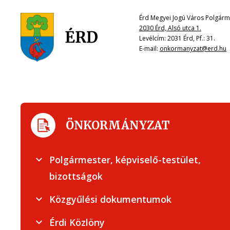
Érd Megyei Jogú Város Polgárme
2030 Érd, Alsó utca 1.
Levélcím: 2031 Érd, Pf.: 31.
E-mail:
onkormanyzat@erd.hu
ÖNKORMÁNYZAT
Polgármester, képviselő-testület,
bizottságok
Közgyűlési dokumentumok
Érdi Közlöny