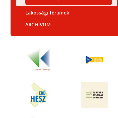
Lakossági fórumok
ARCHÍVUM