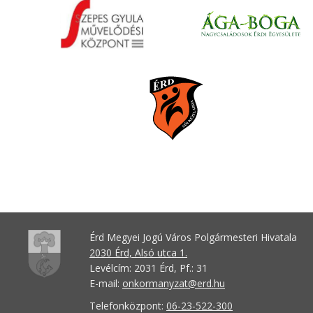
Érd Megyei Jogú Város Polgármesteri Hivatala
2030 Érd, Alsó utca 1.
Levélcím: 2031 Érd, Pf.: 31
E-mail:
onkormanyzat@erd.hu
Telefonközpont:
06-23-522-300