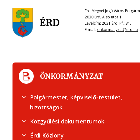
Érd Megyei Jogú Város Polgárme
2030 Érd, Alsó utca 1.
Levélcím: 2031 Érd, Pf.: 31.
E-mail:
onkormanyzat@erd.hu
ÖNKORMÁNYZAT
Polgármester, képviselő-testület,
bizottságok
Közgyűlési dokumentumok
Érdi Közlöny