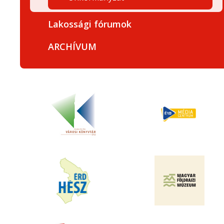
Lakossági fórumok
ARCHÍVUM