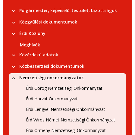
Polgármester, képviselő-testület, bizottságok
Közgyűlési dokumentumok
Érdi Közlöny
Meghívók
Közérdekű adatok
Közbeszerzési dokumentumok
Nemzetiségi önkormányzatok
Érdi Görög Nemzetiségi Önkormányzat
Érdi Horvát Önkormányzat
Érdi Lengyel Nemzetiségi Önkormányzat
Érd Város Német Nemzetiségi Önkormányzat
Érdi Örmény Nemzetiségi Önkormányzat