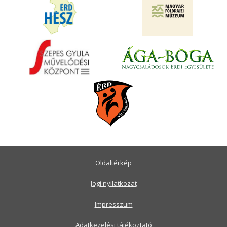
Oldaltérkép
Jogi nyilatkozat
Impresszum
Adatkezelési tájékoztató