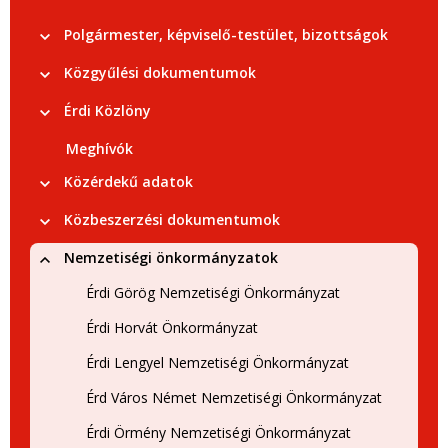
Polgármester, képviselő-testület, bizottságok
Közgyűlési dokumentumok
Érdi Közlöny
Meghívók
Közérdekű adatok
Közbeszerzési dokumentumok
Nemzetiségi önkormányzatok
Érdi Görög Nemzetiségi Önkormányzat
Érdi Horvát Önkormányzat
Érdi Lengyel Nemzetiségi Önkormányzat
Érd Város Német Nemzetiségi Önkormányzat
Érdi Örmény Nemzetiségi Önkormányzat