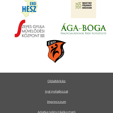
Oldaltérkép
Jogi nyilatkozat
Impresszum
Adatkezelési tájékoztató