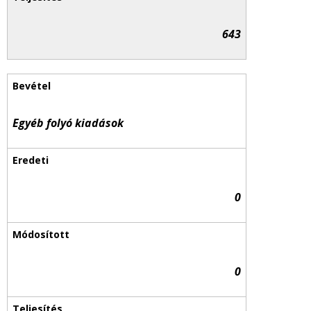
643
Egyéb folyó kiadások
0
0