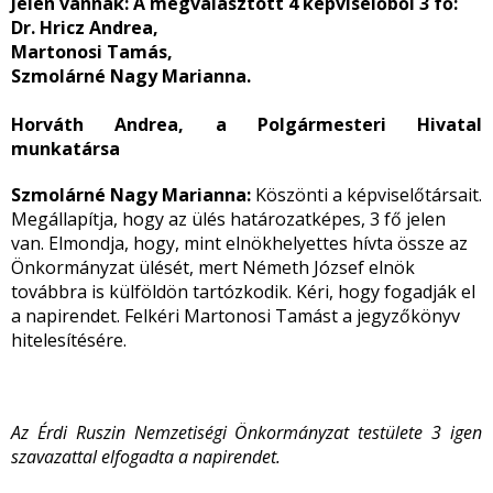
Jelen vannak:
A megválasztott 4 képviselőből 3 fő:
Dr. Hricz Andrea,
Martonosi Tamás,
Szmolárné Nagy Marianna.
Horváth Andrea, a Polgármesteri Hivatal
munkatársa
Szmolárné Nagy Marianna:
Köszönti a képviselőtársait.
Megállapítja, hogy az ülés határozatképes, 3 fő jelen
van. Elmondja, hogy, mint elnökhelyettes hívta össze az
Önkormányzat ülését, mert Németh József elnök
továbbra is külföldön tartózkodik. Kéri, hogy fogadják el
a napirendet. Felkéri Martonosi Tamást a jegyzőkönyv
hitelesítésére.
Az Érdi Ruszin Nemzetiségi Önkormányzat testülete 3 igen
szavazattal elfogadta a napirendet.