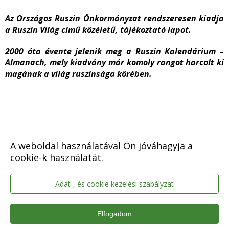
Az Országos Ruszin Önkormányzat rendszeresen kiadja
a Ruszin Világ című közéletű, tájékoztató lap
ot.
2000 óta évente jelenik meg a Ruszin Kalendárium –
Almanach, mely kiadvány már komoly rangot harcolt ki
magának a világ ruszinsága körében.
Szmolárné Nagy Marianna:
Mivel több napirendi pont,
A weboldal használatával Ön jóváhagyja a
kérdés, észrevétel nincs, az ülést bezárja. Megköszöni a
cookie-k használatát.
részvételt.
Adat-, és cookie kezelési szabályzat
Elfogadom