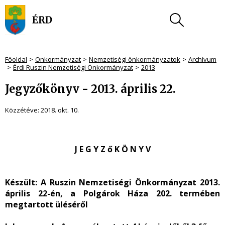
Főoldal
Önkormányzat
Nemzetiségi önkormányzatok
Archívum
Érdi Ruszin Nemzetiségi Önkormányzat
2013
Jegyzőkönyv - 2013. április 22.
Közzétéve:
2018. okt. 10.
J E G Y Z ő K Ö N Y V
Készült:
A Ruszin Nemzetiségi Önkormányzat 2013.
április 22-én, a Polgárok Háza 202. termében
megtartott üléséről