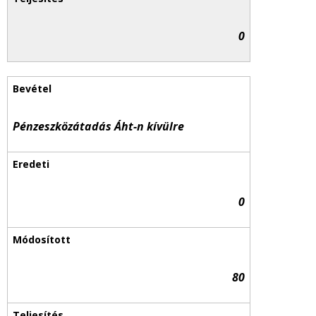
0
Pénzeszközátadás Áht-n kívülre
0
80