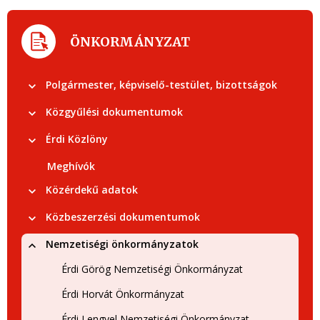
ÖNKORMÁNYZAT
Polgármester, képviselő-testület, bizottságok
Közgyűlési dokumentumok
Érdi Közlöny
Meghívók
Közérdekű adatok
Közbeszerzési dokumentumok
Nemzetiségi önkormányzatok
Érdi Görög Nemzetiségi Önkormányzat
Érdi Horvát Önkormányzat
Érdi Lengyel Nemzetiségi Önkormányzat