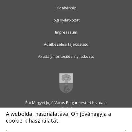
Oldaltérkép
Jogi nyilatkozat
Impresszum
Adatkezelési tájékoztató
Akadálymentesítési nyilatkozat
Érd Megyei Jogú Város Polgármesteri Hivatala
2030 Érd, Alsó utca 1.
A weboldal használatával Ön jóváhagyja a
Levélcím: 2031 Érd, Pf.: 31
cookie-k használatát.
E-mail:
onkormanyzat@erd.hu
Telefonközpont:
06-23-522-300