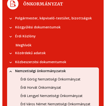
ÖNKORMÁNYZAT
Polgármester, képviselő-testület, bizottságok
Közgyűlési dokumentumok
Érdi Közlöny
Meghívók
Közérdekű adatok
Közbeszerzési dokumentumok
Nemzetiségi önkormányzatok
Érdi Görög Nemzetiségi Önkormányzat
Érdi Horvát Önkormányzat
Érdi Lengyel Nemzetiségi Önkormányzat
Érd Város Német Nemzetiségi Önkormányzat