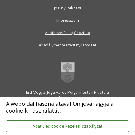
Jogi nyilatkozat
Impresszum
Adatkezelési tájékoztató
Akadálymentesítési nyilatkozat
Érd Megyei Jogú Város Polgármesteri Hivatala
2030 Érd, Alsó utca 1.
A weboldal használatával Ön jóváhagyja a
Levélcím: 2031 Érd, Pf.: 31
cookie-k használatát.
E-mail:
onkormanyzat@erd.hu
Telefonközpont:
06-23-522-300
Ügyfélszolgálat:
06-23-522-301
Adat-, és cookie kezelési szabályzat
Hivatali Kapu: ERDPH