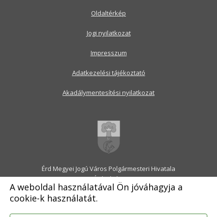
Oldaltérkép
Jogi nyilatkozat
Impresszum
Adatkezelési tájékoztató
Akadálymentesítési nyilatkozat
Érd Megyei Jogú Város Polgármesteri Hivatala
2030 Érd, Alsó utca 1.
A weboldal használatával Ön jóváhagyja a
Levélcím: 2031 Érd, Pf.: 31
cookie-k használatát.
E-mail:
onkormanyzat@erd.hu
Telefonközpont:
06-23-522-300