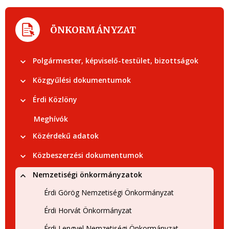
ÖNKORMÁNYZAT
Polgármester, képviselő-testület, bizottságok
Közgyűlési dokumentumok
Érdi Közlöny
Meghívók
Közérdekű adatok
Közbeszerzési dokumentumok
Nemzetiségi önkormányzatok
Érdi Görög Nemzetiségi Önkormányzat
Érdi Horvát Önkormányzat
Érdi Lengyel Nemzetiségi Önkormányzat