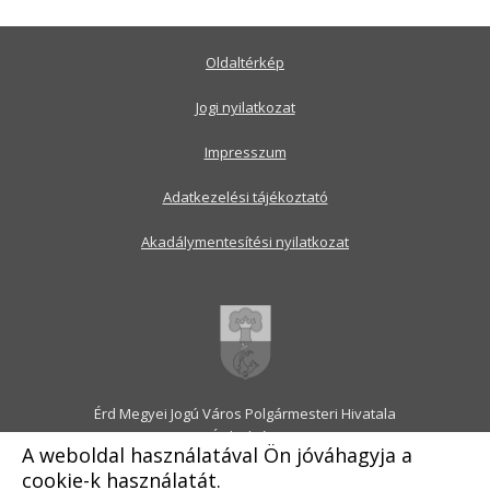
Oldaltérkép
Jogi nyilatkozat
Impresszum
Adatkezelési tájékoztató
Akadálymentesítési nyilatkozat
Érd Megyei Jogú Város Polgármesteri Hivatala
2030 Érd, Alsó utca 1.
A weboldal használatával Ön jóváhagyja a
Levélcím: 2031 Érd, Pf.: 31
cookie-k használatát.
E-mail:
onkormanyzat@erd.hu