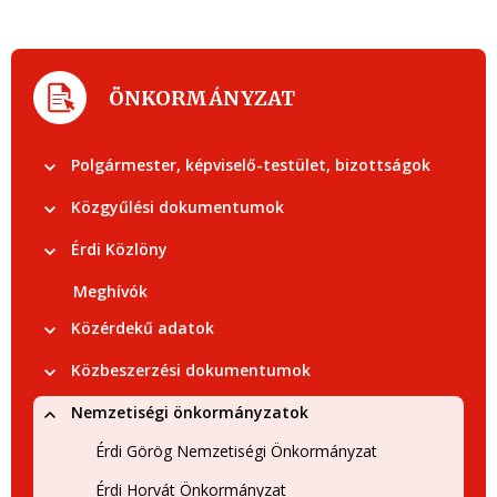
ÖNKORMÁNYZAT
Polgármester, képviselő-testület, bizottságok
Közgyűlési dokumentumok
Érdi Közlöny
Meghívók
Közérdekű adatok
Közbeszerzési dokumentumok
Nemzetiségi önkormányzatok
Érdi Görög Nemzetiségi Önkormányzat
Érdi Horvát Önkormányzat