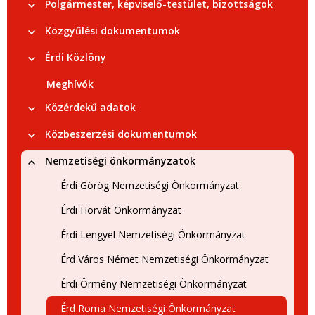
Polgármester, képviselő-testület, bizottságok
Közgyűlési dokumentumok
Érdi Közlöny
Meghívók
Közérdekű adatok
Közbeszerzési dokumentumok
Nemzetiségi önkormányzatok
Érdi Görög Nemzetiségi Önkormányzat
Érdi Horvát Önkormányzat
Érdi Lengyel Nemzetiségi Önkormányzat
Érd Város Német Nemzetiségi Önkormányzat
Érdi Örmény Nemzetiségi Önkormányzat
Érd Roma Nemzetiségi Önkormányzat