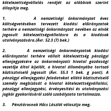
kötelezettségvállalás rendjét az alábbiak szerint
állapítja meg.
1.
A nemzetiségi önkormányzat éves
költségvetésében tervezett kiadási előirányzatok
terhére a nemzetiségi önkormányzat nevében az elnök
jogosult kötelezettségvállalásra és a kiadások
utalványozására.(Ávr. 52.§ (7) bek.)
2.
A nemzetiségi önkormányzatok kiadási
előirányzatai terhére vállalt kötelezettség pénzügyi
ellenjegyzésére az önkormányzati hivatal gazdasági
vezetője által kijelölt, a hivatal állományába tartozó
köztisztviselő jogosult (Ávr. 55.§ 1 bek. g pont). A
pénzügyi ellenjegyzési feladatokat ellátó köztisztviselő
személy megbízását a hivatal kötelezettségvállalási,
pénzügyi ellenjegyzési, érvényesítési és utalványozási
jogkör gyakorlásáról szóló szabályzata tartalmazza.
3.
Pénztárosnak Hőcs Lászlót választja meg.