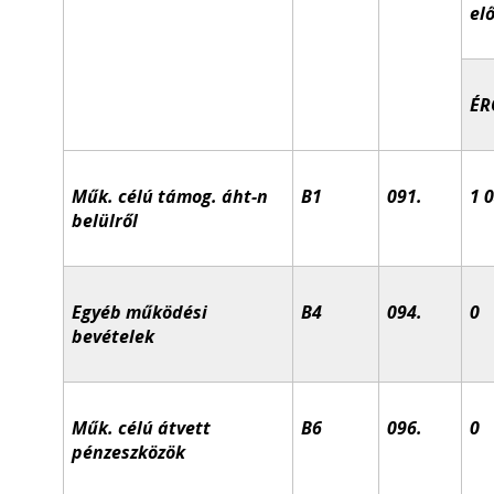
el
ÉR
Műk. célú támog. áht-n
B1
091.
1 
belülről
Egyéb működési
B4
094.
0
bevételek
Műk. célú átvett
B6
096.
0
pénzeszközök