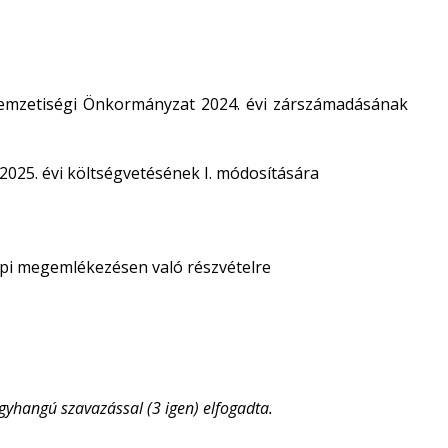
Nemzetiségi Önkormányzat 2024. évi zárszámadásának
025. évi költségvetésének I. módosítására
napi megemlékezésen való részvételre
yhangú szavazással (3 igen) elfogadta.