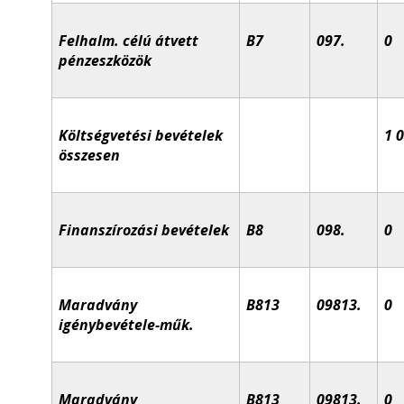
Felhalm. célú átvett
B7
097.
0
pénzeszközök
Költségvetési bevételek
1 
összesen
Finanszírozási bevételek
B8
098.
0
Maradvány
B813
09813.
0
igénybevétele-műk.
Maradvány
B813
09813.
0