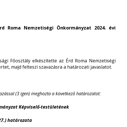
Érd Roma Nemzetiségi Önkormányzat 2024. évi
ági Főosztály elkészítette az Érd Roma Nemzetiségi
et, majd felteszi szavazásra a határozati javaslatot.
ással (3 igen) meghozta a következő határozatot:
mányzat Képviselő-testületének
27.)
határozata