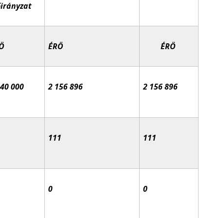
őirányzat
Ö
ÉRÖ
ÉRÖ
040 000
2 156 896
2 156 896
111
111
0
0