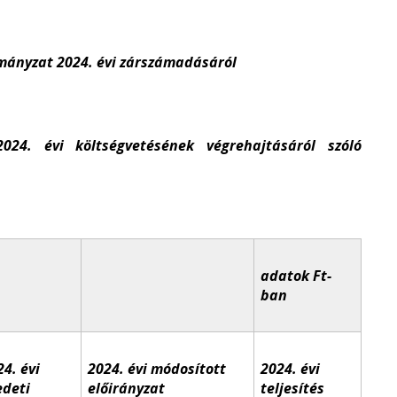
mányzat 2024. évi zárszámadásáról
4. évi költségvetésének végrehajtásáról szóló
adatok Ft-
ban
24. évi
2024. évi módosított
2024. évi
edeti
előirányzat
teljesítés