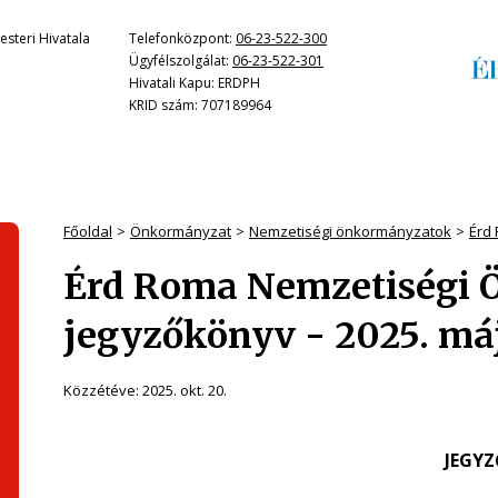
steri Hivatala
Telefonközpont:
06-23-522-300
Ügyfélszolgálat:
06-23-522-301
Hivatali Kapu: ERDPH
KRID szám: 707189964
Főoldal
Önkormányzat
Nemzetiségi önkormányzatok
Érd
Érd Roma Nemzetiségi
jegyzőkönyv - 2025. máj
Közzétéve:
2025. okt. 20.
JEGY