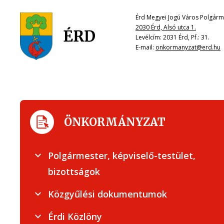
Érd Megyei Jogú Város Polgárme
2030 Érd, Alsó utca 1.
Levélcím: 2031 Érd, Pf.: 31.
E-mail:
onkormanyzat@erd.hu
ÖNKORMÁNYZAT
Polgármester, képviselő-testület,
bizottságok
Közgyűlési dokumentumok
Érdi Közlöny