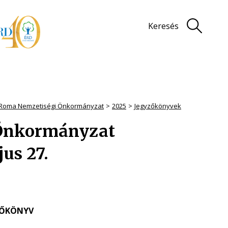
Keresés
 Roma Nemzetiségi Önkormányzat
2025
Jegyzőkönyvek
 Önkormányzat
us 27.
ZŐKÖNYV