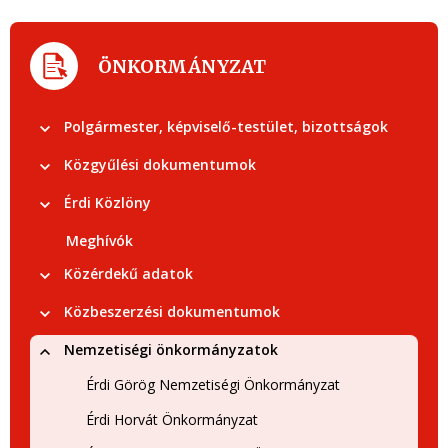
ÖNKORMÁNYZAT
Polgármester, képviselő-testület, bizottságok
Közgyűlési dokumentumok
Érdi Közlöny
Meghívók
Közérdekű adatok
Közbeszerzési dokumentumok
Nemzetiségi önkormányzatok
Érdi Görög Nemzetiségi Önkormányzat
Érdi Horvát Önkormányzat