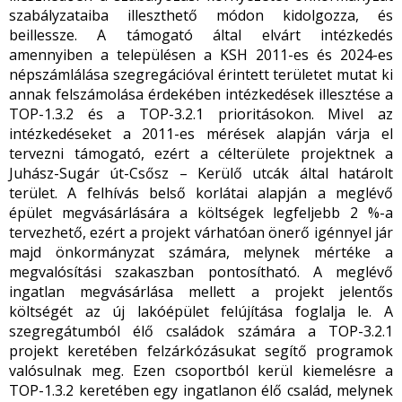
szabályzataiba illeszthető módon kidolgozza, és
beillessze. A támogató által elvárt intézkedés
amennyiben a településen a KSH 2011-es és 2024-es
népszámlálása szegregációval érintett területet mutat ki
annak felszámolása érdekében intézkedések illesztése a
TOP-1.3.2 és a TOP-3.2.1 prioritásokon. Mivel az
intézkedéseket a 2011-es mérések alapján várja el
tervezni támogató, ezért a célterülete projektnek a
Juhász-Sugár út-Csősz – Kerülő utcák által határolt
terület. A felhívás belső korlátai alapján a meglévő
épület megvásárlására a költségek legfeljebb 2 %-a
tervezhető, ezért a projekt várhatóan önerő igénnyel jár
majd önkormányzat számára, melynek mértéke a
megvalósítási szakaszban pontosítható. A meglévő
ingatlan megvásárlása mellett a projekt jelentős
költségét az új lakóépület felújítása foglalja le. A
szegregátumból élő családok számára a TOP-3.2.1
projekt keretében felzárkózásukat segítő programok
valósulnak meg. Ezen csoportból kerül kiemelésre a
TOP-1.3.2 keretében egy ingatlanon élő család, melynek