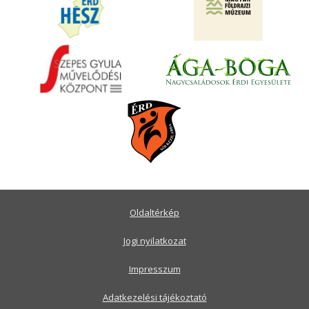
Oldaltérkép
Jogi nyilatkozat
Impresszum
Adatkezelési tájékoztató