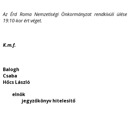
Az Érd Roma Nemzetiségi Önkormányzat rendkívüli ülése
19:10-kor ért véget.
K.m.f.
Balogh
Csab
Hőcs László
elnök
jegyzőkönyv hitelesítő