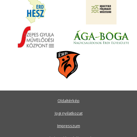
Oldaltérkép
Jogi nyilatkozat
Impresszum