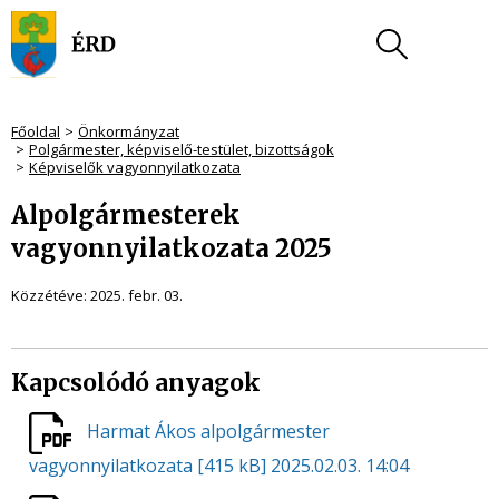
Főoldal
Önkormányzat
Polgármester, képviselő-testület, bizottságok
Képviselők vagyonnyilatkozata
Alpolgármesterek
vagyonnyilatkozata 2025
Közzétéve:
2025. febr. 03.
Kapcsolódó anyagok
Harmat Ákos alpolgármester
vagyonnyilatkozata
[415 kB]
2025.02.03. 14:04