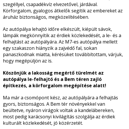
szegéllyel, csapadékvíz elvezetővel, járdával.
Körforgalom, gyalogos átkelők segítik az embereket az
áruház biztonságos, megközelítésében.
Az autópálya lehajtó időre elkészült, kiépült sávok,
lámpák megkönnyítik az érdiek közlekedését, a le- és a
felhajtást az autópályára. Az M7-es autópálya mellett
egy szakaszon hiányzik a zajvédő fal, sokan
panaszkodnak miatta, kérésüket továbbítottam, várjuk,
hogy megépüljön az is.
Köszönjük a lakosság megértő türelmét az
autópálya le-felhajtó és a Bem téren zajló
építkezés, a körforgalom megépítése alatt!
Ma már a csomópont kész, az autópályára a felhajtás
gyors, biztonságos. A Bem tér növényekkel van
beültetve, nyáron virágok voltak a kandelábereken,
most pedig karácsonyi kivilágítás szolgálja az érdiek
kulturált közlekedését, jó közérzetét.