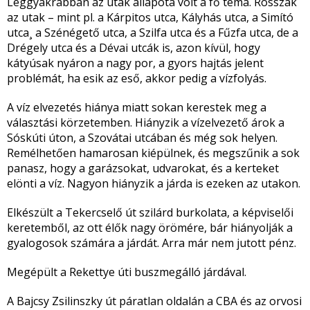
Leggyakrabban az utak állapota volt a fő téma. Rosszak
az utak – mint pl. a Kárpitos utca, Kályhás utca, a Simító
utca¸ a Szénégető utca, a Szilfa utca és a Fűzfa utca, de a
Drégely utca és a Dévai utcák is, azon kívül, hogy
kátyúsak nyáron a nagy por, a gyors hajtás jelent
problémát, ha esik az eső, akkor pedig a vízfolyás.
A víz elvezetés hiánya miatt sokan kerestek meg a
választási körzetemben. Hiányzik a vízelvezető árok a
Sóskúti úton, a Szovátai utcában és még sok helyen.
Remélhetően hamarosan kiépülnek, és megszűnik a sok
panasz, hogy a garázsokat, udvarokat, és a kerteket
elönti a víz. Nagyon hiányzik a járda is ezeken az utakon.
Elkészült a Tekercselő út szilárd burkolata, a képviselői
keretemből, az ott élők nagy örömére, bár hiányolják a
gyalogosok számára a járdát. Arra már nem jutott pénz.
Megépült a Rekettye úti buszmegálló járdával.
A Bajcsy Zsilinszky út páratlan oldalán a CBA és az orvosi