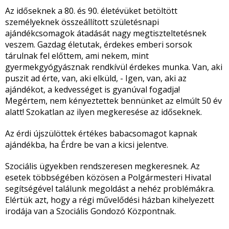
Az időseknek a 80. és 90. életévüket betöltött
személyeknek összeállított születésnapi
ajándékcsomagok átadását nagy megtiszteltetésnek
veszem. Gazdag életutak, érdekes emberi sorsok
tárulnak fel előttem, ami nekem, mint
gyermekgyógyásznak rendkívül érdekes munka. Van, aki
puszit ad érte, van, aki elküld, - Igen, van, aki az
ajándékot, a kedvességet is gyanúval fogadja!
Megértem, nem kényeztettek bennünket az elmúlt 50 év
alatt! Szokatlan az ilyen megkeresése az időseknek.
Az érdi újszülöttek értékes babacsomagot kapnak
ajándékba, ha Érdre be van a kicsi jelentve.
Szociális ügyekben rendszeresen megkeresnek. Az
esetek többségében közösen a Polgármesteri Hivatal
segítségével találunk megoldást a nehéz problémákra.
Elértük azt, hogy a régi művelődési házban kihelyezett
irodája van a Szociális Gondozó Központnak.