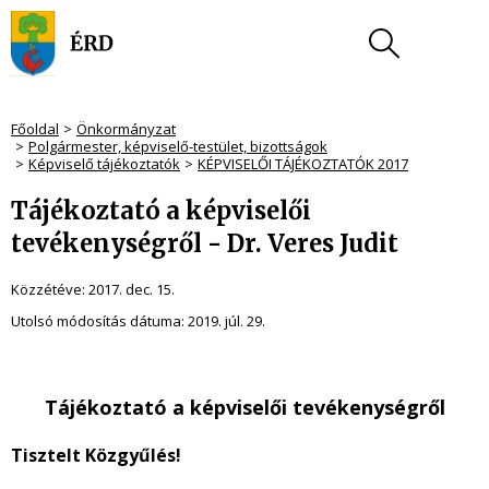
Főoldal
Önkormányzat
Polgármester, képviselő-testület, bizottságok
Képviselő tájékoztatók
KÉPVISELŐI TÁJÉKOZTATÓK 2017
Tájékoztató a képviselői
tevékenységről - Dr. Veres Judit
Közzétéve:
2017. dec. 15.
Utolsó módosítás dátuma:
2019. júl. 29.
Tájékoztató a képviselői tevékenységről
Tisztelt Közgyűlés!