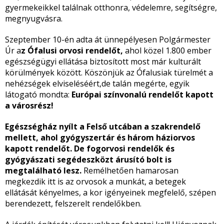
gyermekeikkel találnak otthonra, védelemre, segítségre,
megnyugvásra.
Szeptember 10-én adta át ünnepélyesen Polgármester
Úr a
z Ófalusi orvosi rendelőt,
ahol közel 1.800 ember
egészségügyi ellátása biztosított most már kulturált
körülmények között. Köszönjük az Ófalusiak türelmét a
nehézségek elviseléséért,de talán megérte, egyik
látogató mondta:
Európai színvonalú rendelőt kapott
a városrész!
Egészségház nyílt a Felső utcában a szakrendelő
mellett, ahol gyógyszertár és három háziorvos
kapott rendelőt. De fogorvosi rendelők és
gyógyászati segédeszközt árusító bolt is
megtalálható lesz.
Remélhetően hamarosan
megkezdik itt is az orvosok a munkát, a betegek
ellátását kényelmes, a kor igényeinek megfelelő, szépen
berendezett, felszerelt rendelőkben.