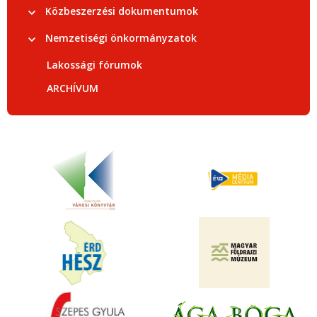
Közbeszerzési dokumentumok
Nemzetiségi önkormányzatok
Lakossági fórumok
ARCHÍVUM