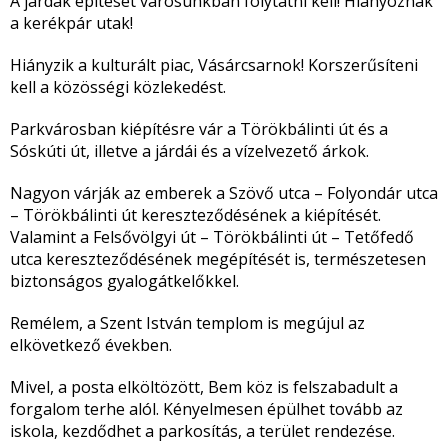
A járdák építését városunkban folytatni kell! Hiányoznak
a kerékpár utak!
Hiányzik a kulturált piac, Vásárcsarnok! Korszerűsíteni
kell a közösségi közlekedést.
Parkvárosban kiépítésre vár a Törökbálinti út és a
Sóskúti út, illetve a járdái és a vízelvezető árkok.
Nagyon várják az emberek a Szövő utca – Folyondár utca
– Törökbálinti út kereszteződésének a kiépítését.
Valamint a Felsővölgyi út – Törökbálinti út – Tetőfedő
utca kereszteződésének megépítését is, természetesen
biztonságos gyalogátkelőkkel.
Remélem, a Szent István templom is megújul az
elkövetkező években.
Mivel, a posta elköltözött, Bem köz is felszabadult a
forgalom terhe alól. Kényelmesen épülhet tovább az
iskola, kezdődhet a parkosítás, a terület rendezése.