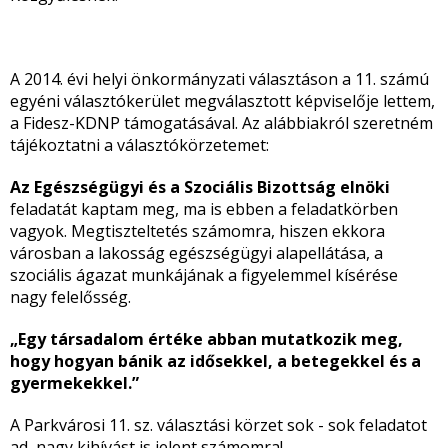
A 2014. évi helyi önkormányzati választáson a 11. számú
egyéni választókerület megválasztott képviselője lettem,
a Fidesz-KDNP támogatásával. Az alábbiakról szeretném
tájékoztatni a választókörzetemet:
Az Egészségügyi és a Szociális Bizottság elnöki
feladatát kaptam meg, ma is ebben a feladatkörben
vagyok. Megtiszteltetés számomra, hiszen ekkora
városban a lakosság egészségügyi alapellátása, a
szociális ágazat munkájának a figyelemmel kísérése
nagy felelősség.
„Egy társadalom értéke abban mutatkozik meg,
hogy hogyan bánik az idősekkel, a betegekkel és a
gyermekekkel.”
A Parkvárosi 11. sz. választási körzet sok - sok feladatot
ad, nagy kihívást is jelent számomra!