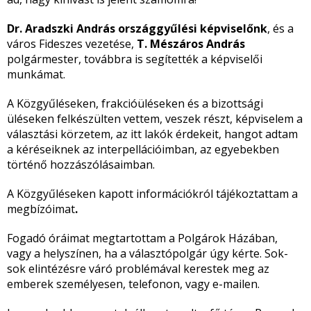
Dr. Aradszki András országgyűlési képviselőnk
, és a
város Fideszes vezetése,
T. Mészáros András
polgármester, továbbra is segítették a képviselői
munkámat.
A Közgyűléseken, frakcióüléseken és a bizottsági
üléseken felkészülten vettem, veszek részt, képviselem a
választási körzetem, az itt lakók érdekeit, hangot adtam
a kéréseiknek az interpellációimban, az egyebekben
történő hozzászólásaimban.
A Közgyűléseken kapott információkról tájékoztattam a
megbízóimat
.
Fogadó óráimat megtartottam a Polgárok Házában,
vagy a helyszínen, ha a választópolgár úgy kérte. Sok-
sok elintézésre váró problémával kerestek meg az
emberek személyesen, telefonon, vagy e-mailen.