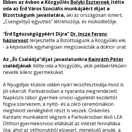
Ebben az évben a Közgyűlés
Bolyki Eszternek
ítélte
oda az Érd Város Szociális munkájáért díjat a
Bizottságunk javaslatára,
aki az országosan ismert,
„Csengettyű együttes” létrehozója, és működtetője.
“
Érd Egészségügyéért Díjra”
Dr. Incze Ferenc
háziorvost
terjesztette a Bizottságunk a Közgyűlés elé,
- a képviselők egyhangúan megszavazták a doktor urat.
Az „Év Családja”díjat javaslatunkra
Kainráth Péter
családjának
ítélte oda a Közgyűlés
,
akik példaértékűen
nevelik kilenc gyermeküket.
A Nyugdíjas klubok vidám nyári lecsófesztiválja most is
jól sikerült. Parkvárosban a nyaranta megrendezett
Napközis tábor gyermek orvosi ügyeletét kezdettől
fogva szervezem, a nyitó- és a záró ceremóniákon
meghívott vendégként részt is veszek. Önkéntes
Karitatív munkaként végzem a Parkvárosban lévő LEA
Otthon gyermekorvosi ellátását az intézet fennállása
óta, ahol az otthonukból elzavart, menekülő anyák, a