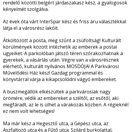
rendelő közötti beígért járdaszakasz kész, a gyalogosok
kényelmét szolgálva.
Az évek óta várt InterSpar kész és friss áru választékkal
látja el a városrész lakóit.
Átköltözött a posta, meg szűnt a zsúfoltság! Kulturált
körülmények között intézhetik az emberek a postai
ügyeiket. A parkolóban játszó téren szórakozhatnak a
gyerekek, a vásárlás után. Végre van a városrésznek
elérhető, kulturált nyilvános MOSDÓJA! A Parkvárosi
Művelődési Ház kész! Gazdag programmal és
könyvtárral várja a kikapcsolódni vágyó embereket.
A buszmegállók elkészültek a parkvárosiak nagy
örömére, védik az embereket a széltől, az esőtől, aki
megfáradt, az le is ülhet a várakozás közben. A régieknél
ez nem volt lehetséges!
Ma már kész a Hegesztő utca, a Gépész utca, az
Aszfaltozó utca és a Fűtő utca. Szilárd burkolattal,