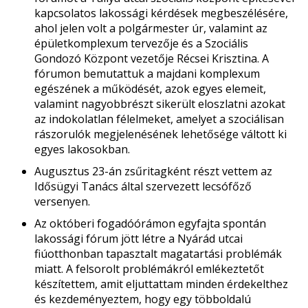
kapcsolatos lakossági kérdések megbeszélésére,
ahol jelen volt a polgármester úr, valamint az
épületkomplexum tervezője és a Szociális
Gondozó Központ vezetője Récsei Krisztina. A
fórumon bemutattuk a majdani komplexum
egészének a működését, azok egyes elemeit,
valamint nagyobbrészt sikerült eloszlatni azokat
az indokolatlan félelmeket, amelyet a szociálisan
rászorulók megjelenésének lehetősége váltott ki
egyes lakosokban.
Augusztus 23-án zsűritagként részt vettem az
Idősügyi Tanács által szervezett lecsófőző
versenyen.
Az októberi fogadóórámon egyfajta spontán
lakossági fórum jött létre a Nyárád utcai
fiúotthonban tapasztalt magatartási problémák
miatt. A felsorolt problémákról emlékeztetőt
készítettem, amit eljuttattam minden érdekelthez
és kezdeményeztem, hogy egy többoldalú