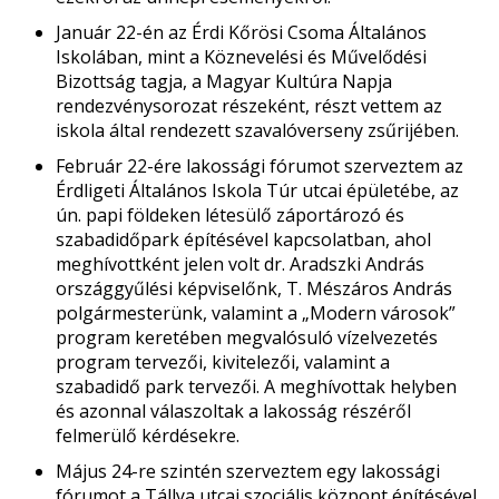
Január 22-én az Érdi Kőrösi Csoma Általános
Iskolában, mint a Köznevelési és Művelődési
Bizottság tagja, a Magyar Kultúra Napja
rendezvénysorozat részeként, részt vettem az
iskola által rendezett szavalóverseny zsűrijében.
Február 22-ére lakossági fórumot szerveztem az
Érdligeti Általános Iskola Túr utcai épületébe, az
ún. papi földeken létesülő záportározó és
szabadidőpark építésével kapcsolatban, ahol
meghívottként jelen volt dr. Aradszki András
országgyűlési képviselőnk, T. Mészáros András
polgármesterünk, valamint a „Modern városok”
program keretében megvalósuló vízelvezetés
program tervezői, kivitelezői, valamint a
szabadidő park tervezői. A meghívottak helyben
és azonnal válaszoltak a lakosság részéről
felmerülő kérdésekre.
Május 24-re szintén szerveztem egy lakossági
fórumot a Tállya utcai szociális központ építésével