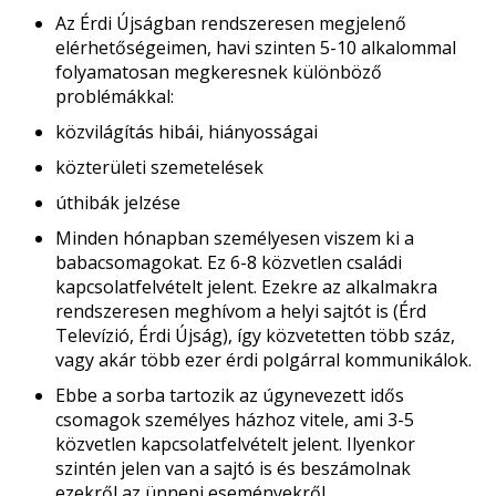
Az Érdi Újságban rendszeresen megjelenő
elérhetőségeimen, havi szinten 5-10 alkalommal
folyamatosan megkeresnek különböző
problémákkal:
közvilágítás hibái, hiányosságai
közterületi szemetelések
úthibák jelzése
Minden hónapban személyesen viszem ki a
babacsomagokat. Ez 6-8 közvetlen családi
kapcsolatfelvételt jelent. Ezekre az alkalmakra
rendszeresen meghívom a helyi sajtót is (Érd
Televízió, Érdi Újság), így közvetetten több száz,
vagy akár több ezer érdi polgárral kommunikálok.
Ebbe a sorba tartozik az úgynevezett idős
csomagok személyes házhoz vitele, ami 3-5
közvetlen kapcsolatfelvételt jelent. Ilyenkor
szintén jelen van a sajtó is és beszámolnak
ezekről az ünnepi eseményekről.