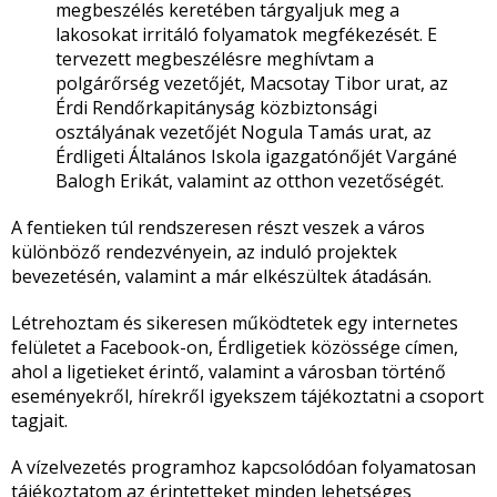
megbeszélés keretében tárgyaljuk meg a
lakosokat irritáló folyamatok megfékezését. E
tervezett megbeszélésre meghívtam a
polgárőrség vezetőjét, Macsotay Tibor urat, az
Érdi Rendőrkapitányság közbiztonsági
osztályának vezetőjét Nogula Tamás urat, az
Érdligeti Általános Iskola igazgatónőjét Vargáné
Balogh Erikát, valamint az otthon vezetőségét.
A fentieken túl rendszeresen részt veszek a város
különböző rendezvényein, az induló projektek
bevezetésén, valamint a már elkészültek átadásán.
Létrehoztam és sikeresen működtetek egy internetes
felületet a Facebook-on, Érdligetiek közössége címen,
ahol a ligetieket érintő, valamint a városban történő
eseményekről, hírekről igyekszem tájékoztatni a csoport
tagjait.
A vízelvezetés programhoz kapcsolódóan folyamatosan
tájékoztatom az érintetteket minden lehetséges