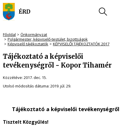
Főoldal
Önkormányzat
Polgármester, képviselő-testület, bizottságok
Képviselő tájékoztatók
KÉPVISELŐI TÁJÉKOZTATÓK 2017
Tájékoztató a képviselői
tevékenységről - Kopor Tihamér
Közzétéve:
2017. dec. 15.
Utolsó módosítás dátuma:
2019. júl. 29.
Tájékoztató a képviselői tevékenységről
Tisztelt Közgyűlés!