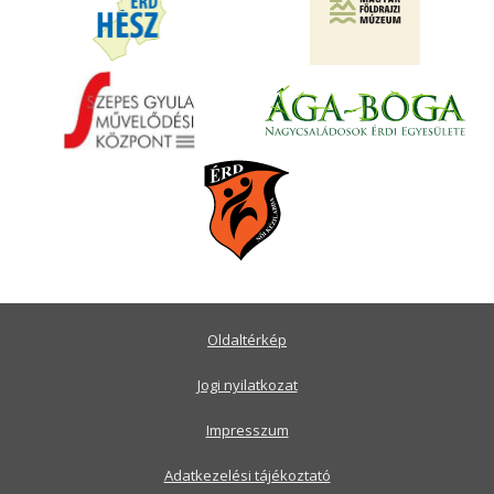
Oldaltérkép
Jogi nyilatkozat
Impresszum
Adatkezelési tájékoztató