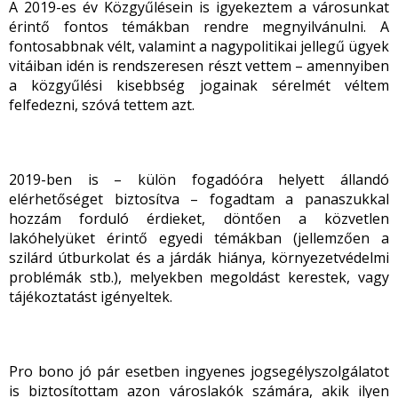
A 2019-es év Közgyűlésein is igyekeztem a városunkat
érintő fontos témákban rendre megnyilvánulni. A
fontosabbnak vélt, valamint a nagypolitikai jellegű ügyek
vitáiban idén is rendszeresen részt vettem – amennyiben
a közgyűlési kisebbség jogainak sérelmét véltem
felfedezni, szóvá tettem azt.
2019-ben is – külön fogadóóra helyett állandó
elérhetőséget biztosítva – fogadtam a panaszukkal
hozzám forduló érdieket, döntően a közvetlen
lakóhelyüket érintő egyedi témákban (jellemzően a
szilárd útburkolat és a járdák hiánya, környezetvédelmi
problémák stb.), melyekben megoldást kerestek, vagy
tájékoztatást igényeltek.
Pro bono jó pár esetben ingyenes jogsegélyszolgálatot
is biztosítottam azon városlakók számára, akik ilyen