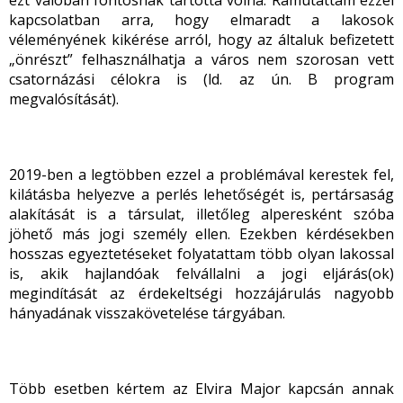
ezt valóban fontosnak tartotta volna. Rámutattam ezzel
kapcsolatban arra, hogy elmaradt a lakosok
véleményének kikérése arról, hogy az általuk befizetett
„önrészt” felhasználhatja a város nem szorosan vett
csatornázási célokra is (ld. az ún. B program
megvalósítását).
2019-ben a legtöbben ezzel a problémával kerestek fel,
kilátásba helyezve a perlés lehetőségét is, pertársaság
alakítását is a társulat, illetőleg alperesként szóba
jöhető más jogi személy ellen. Ezekben kérdésekben
hosszas egyeztetéseket folyatattam több olyan lakossal
is, akik hajlandóak felvállalni a jogi eljárás(ok)
megindítását az érdekeltségi hozzájárulás nagyobb
hányadának visszakövetelése tárgyában.
Több esetben kértem az Elvira Major kapcsán annak