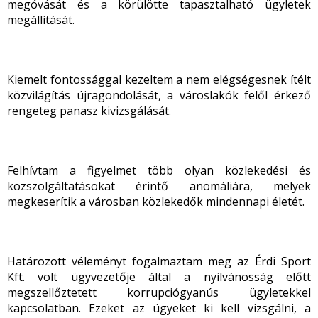
megóvását és a körülötte tapasztalható ügyletek
megállítását.
Kiemelt fontossággal kezeltem a nem elégségesnek ítélt
közvilágítás újragondolását, a városlakók felől érkező
rengeteg panasz kivizsgálását.
Felhívtam a figyelmet több olyan közlekedési és
közszolgáltatásokat érintő anomáliára, melyek
megkeserítik a városban közlekedők mindennapi életét.
Határozott véleményt fogalmaztam meg az Érdi Sport
Kft. volt ügyvezetője által a nyilvánosság előtt
megszellőztetett korrupciógyanús ügyletekkel
kapcsolatban. Ezeket az ügyeket ki kell vizsgálni, a