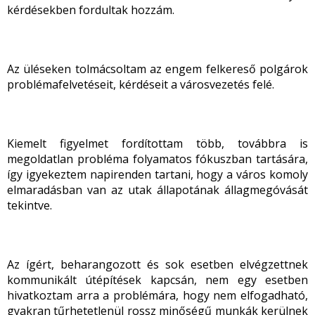
kérdésekben fordultak hozzám.
Az üléseken tolmácsoltam az engem felkereső polgárok
problémafelvetéseit, kérdéseit a városvezetés felé.
Kiemelt figyelmet fordítottam több, továbbra is
megoldatlan probléma folyamatos fókuszban tartására,
így igyekeztem napirenden tartani, hogy a város komoly
elmaradásban van az utak állapotának állagmegóvását
tekintve.
Az ígért, beharangozott és sok esetben elvégzettnek
kommunikált útépítések kapcsán, nem egy esetben
hivatkoztam arra a problémára, hogy nem elfogadható,
gyakran tűrhetetlenül rossz minőségű munkák kerülnek