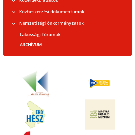
Közérdekű adatok
Közbeszerzési dokumentumok
Nemzetiségi önkormányzatok
Lakossági fórumok
ARCHÍVUM