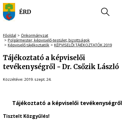
Főoldal
Önkormányzat
Polgármester, képviselő-testület, bizottságok
Képviselő tájékoztatók
KÉPVISELŐI TÁJÉKOZTATÓK 2019
Tájékoztató a képviselői
tevékenységről - Dr. Csőzik László
Közzétéve:
2019. szept. 24.
Tájékoztató a képviselői tevékenységről
Tisztelt Közgyűlés!