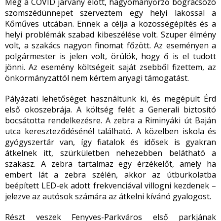
Még a COVID járvány előtt, hagyományőrző bográcsozó
szomszédünnepet szerveztem egy helyi lakossal a
Kőműves utcában. Ennek a célja a közösségépítés és a
helyi problémák szabad kibeszélése volt. Szuper élmény
volt, a szakács nagyon finomat főzött. Az eseményen a
polgármester is jelen volt, örülök, hogy ő is el tudott
jönni. Az esemény költségeit saját zsebből fizettem, az
önkormányzattól nem kértem anyagi támogatást.
Pályázati lehetőséget használtunk ki, és megépült Érd
első okoszebrája. A költség felét a Generali biztosító
bocsátotta rendelkezésre. A zebra a Riminyáki út Baján
utca kereszteződésénél található. A közelben iskola és
gyógyszertár van, így fiatalok és idősek is gyakran
átkelnek itt, szürkületben nehezebben belátható a
szakasz. A zebra tartalmaz egy érzékelőt, amely ha
embert lát a zebra szélén, akkor az útburkolatba
beépített LED-ek adott frekvenciával villogni kezdenek –
jelezve az autósok számára az átkelni kívánó gyalogost.
Részt veszek Fenyves-Parkváros első parkjának