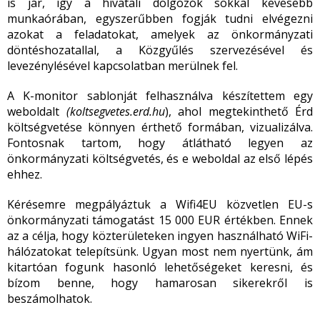
is jár, így a hivatali dolgozók sokkal kevesebb
munkaórában, egyszerűbben fogják tudni elvégezni
azokat a feladatokat, amelyek az önkormányzati
döntéshozatallal, a Közgyűlés szervezésével és
levezénylésével kapcsolatban merülnek fel.
A K-monitor sablonját felhasználva készítettem egy
weboldalt
(koltsegvetes.erd.hu
), ahol megtekinthető Érd
költségvetése könnyen érthető formában, vizualizálva.
Fontosnak tartom, hogy átlátható legyen az
önkormányzati költségvetés, és e weboldal az első lépés
ehhez.
Kérésemre megpályáztuk a Wifi4EU közvetlen EU-s
önkormányzati támogatást 15 000 EUR értékben. Ennek
az a célja, hogy közterületeken ingyen használható WiFi-
hálózatokat telepítsünk. Ugyan most nem nyertünk, ám
kitartóan fogunk hasonló lehetőségeket keresni, és
bízom benne, hogy hamarosan sikerekről is
beszámolhatok.