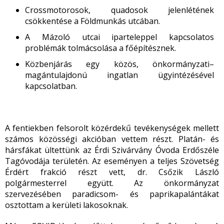
Crossmotorosok, quadosok jelenlétének
csökkentése a Földmunkás utcában.
A Mázoló utcai iparteleppel kapcsolatos
problémák tolmácsolása a főépítésznek.
Közbenjárás egy közös, önkormányzati–
magántulajdonú ingatlan ügyintézésével
kapcsolatban.
A fentiekben felsorolt közérdekű tevékenységek mellett
számos közösségi akcióban vettem részt. Platán- és
hársfákat ültettünk az Érdi Szivárvány Óvoda Erdőszéle
Tagóvodája területén. Az eseményen a teljes Szövetség
Érdért frakció részt vett, dr. Csőzik László
polgármesterrel együtt. Az önkormányzat
szervezésében paradicsom- és paprikapalántákat
osztottam a kerületi lakosoknak.