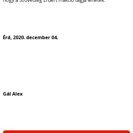
hogy a Szövetség Érdért frakció tagja lehetek.
Érd, 2020. december 04.
Gál Alex