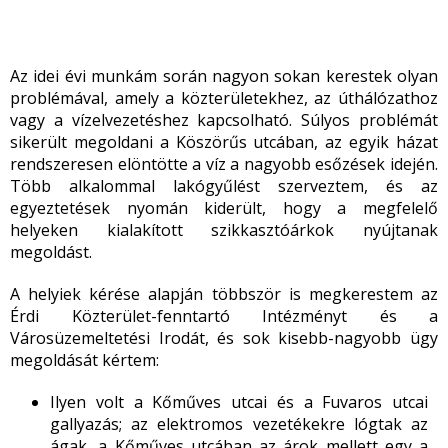
Az idei évi munkám során nagyon sokan kerestek olyan
problémával, amely a közterületekhez, az úthálózathoz
vagy a vízelvezetéshez kapcsolható. Súlyos problémát
sikerült megoldani a Köszörűs utcában, az egyik házat
rendszeresen elöntötte a víz a nagyobb esőzések idején.
Több alkalommal lakógyűlést szerveztem, és az
egyeztetések nyomán kiderült, hogy a megfelelő
helyeken kialakított szikkasztóárkok nyújtanak
megoldást.
A helyiek kérése alapján többször is megkerestem az
Érdi Közterület-fenntartó Intézményt és a
Városüzemeltetési Irodát, és sok kisebb-nagyobb ügy
megoldását kértem:
Ilyen volt a Kőműves utcai és a Fuvaros utcai
gallyazás; az elektromos vezetékekre lógtak az
ágak, a Kőműves utcában az árok mellett egy a