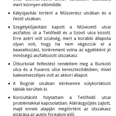
mert könnyen eltömődik.
Kátyújavítás történt a Műszerész utcában és a
Festő utcában.
Szegélykőjavítást kapott a Művezető utcai
aszfaltos út a Tetőfedő és a Szövő utca között.
Erre azért volt szükség, mert a korábbi állapota
olyan volt, hogy ha nem végezzük el a
beavatkozást, tönkrement volna az egyébként jó
minőségű aszfaltozott útszakasz.
Útburkolat felfestést rendeltem meg a Burkoló
utca és a Fuvaros utca kereszteződésben, mivel
balesetveszélyes volt az akkori állapot.
A Bognár utcában kérésemre súlykorlátozó
táblák kerültek ki.
Konzultációt folytattam a Tetőfedő utcai
problémákkal kapcsolatban. Aláírásgyűjtés zajlott,
majd ennek alapján megtörtént az útszakasz
elzárása az autós forgalom elől.