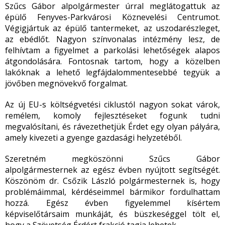
Szűcs Gábor alpolgármester úrral meglátogattuk az
épülő Fenyves-Parkvárosi Köznevelési Centrumot.
Végigjártuk az épülő tantermeket, az uszodarészleget,
az ebédlőt. Nagyon színvonalas intézmény lesz, de
felhívtam a figyelmet a parkolási lehetőségek alapos
átgondolására. Fontosnak tartom, hogy a közelben
lakóknak a lehető legfájdalommentesebbé tegyük a
jövőben megnövekvő forgalmat.
Az új EU-s költségvetési ciklustól nagyon sokat várok,
remélem, komoly fejlesztéseket fogunk tudni
megvalósítani, és rávezethetjük Érdet egy olyan pályára,
amely kivezeti a gyenge gazdasági helyzetéből.
Szeretném megköszönni Szűcs Gábor
alpolgármesternek az egész évben nyújtott segítségét.
Köszönöm dr. Csőzik László polgármesternek is, hogy
problémáimmal, kérdéseimmel bármikor fordulhattam
hozzá. Egész évben figyelemmel kísértem
képviselőtársaim munkáját, és büszkeséggel tölt el,