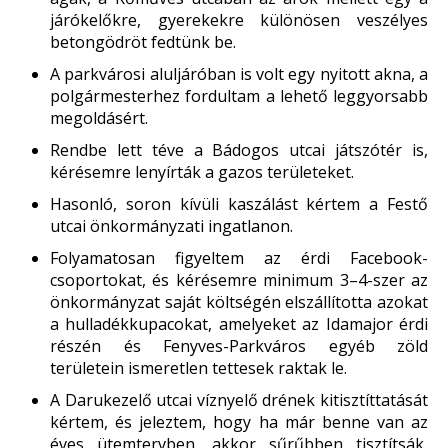
járókelőkre, gyerekekre különösen veszélyes
betongödröt fedtünk be.
A parkvárosi aluljáróban is volt egy nyitott akna, a
polgármesterhez fordultam a lehető leggyorsabb
megoldásért.
Rendbe lett téve a Bádogos utcai játszótér is,
kérésemre lenyírták a gazos területeket.
Hasonló, soron kívüli kaszálást kértem a Festő
utcai önkormányzati ingatlanon.
Folyamatosan figyeltem az érdi Facebook-
csoportokat, és kérésemre minimum 3–4-szer az
önkormányzat saját költségén elszállította azokat
a hulladékkupacokat, amelyeket az Idamajor érdi
részén és Fenyves-Parkváros egyéb zöld
területein ismeretlen tettesek raktak le.
A Darukezelő utcai víznyelő drének kitisztíttatását
kértem, és jeleztem, hogy ha már benne van az
éves ütemtervben, akkor sűrűbben tisztítsák,