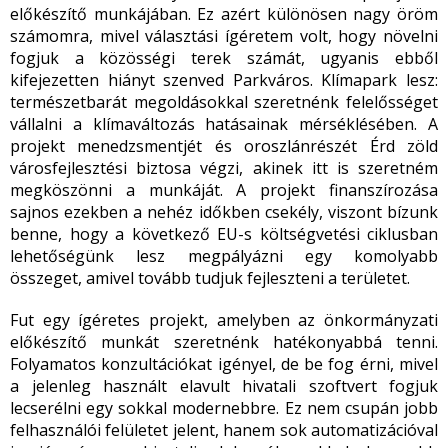
előkészítő munkájában. Ez azért különösen nagy öröm
számomra, mivel választási ígéretem volt, hogy növelni
fogjuk a közösségi terek számát, ugyanis ebből
kifejezetten hiányt szenved Parkváros. Klímapark lesz:
természetbarát megoldásokkal szeretnénk felelősséget
vállalni a klímaváltozás hatásainak mérséklésében. A
projekt menedzsmentjét és oroszlánrészét Érd zöld
városfejlesztési biztosa végzi, akinek itt is szeretném
megköszönni a munkáját. A projekt finanszírozása
sajnos ezekben a nehéz időkben csekély, viszont bízunk
benne, hogy a következő EU-s költségvetési ciklusban
lehetőségünk lesz megpályázni egy komolyabb
összeget, amivel tovább tudjuk fejleszteni a területet.
Fut egy ígéretes projekt, amelyben az önkormányzati
előkészítő munkát szeretnénk hatékonyabbá tenni.
Folyamatos konzultációkat igényel, de be fog érni, mivel
a jelenleg használt elavult hivatali szoftvert fogjuk
lecserélni egy sokkal modernebbre. Ez nem csupán jobb
felhasználói felületet jelent, hanem sok automatizációval