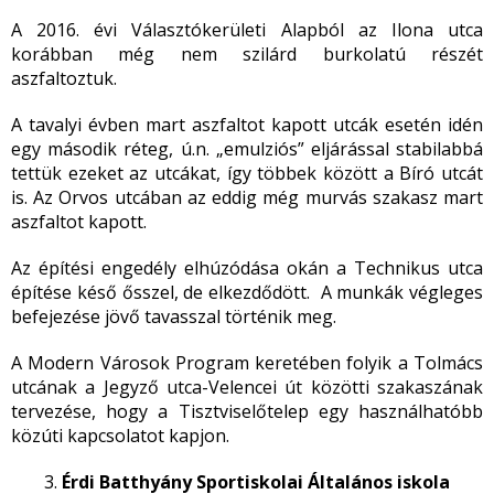
A 2016. évi Választókerületi Alapból az Ilona utca
korábban még nem szilárd burkolatú részét
aszfaltoztuk.
A tavalyi évben mart aszfaltot kapott utcák esetén idén
egy második réteg, ú.n. „emulziós” eljárással stabilabbá
tettük ezeket az utcákat, így többek között a Bíró utcát
is. Az Orvos utcában az eddig még murvás szakasz mart
aszfaltot kapott.
Az építési engedély elhúzódása okán a Technikus utca
építése késő ősszel, de elkezdődött. A munkák végleges
befejezése jövő tavasszal történik meg.
A Modern Városok Program keretében folyik a Tolmács
utcának a Jegyző utca-Velencei út közötti szakaszának
tervezése, hogy a Tisztviselőtelep egy használhatóbb
közúti kapcsolatot kapjon.
Érdi Batthyány Sportiskolai Általános iskola