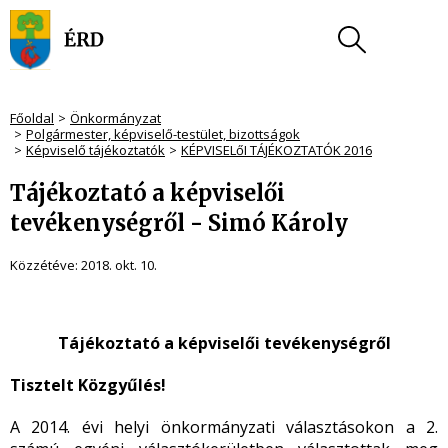
Főoldal
Önkormányzat
Polgármester, képviselő-testület, bizottságok
Képviselő tájékoztatók
KÉPVISELőI TÁJÉKOZTATÓK 2016
Tájékoztató a képviselői
tevékenységről - Simó Károly
Közzétéve:
2018. okt. 10.
Tájékoztató a képviselői tevékenységről
Tisztelt Közgyűlés!
A 2014. évi helyi önkormányzati választásokon a 2.