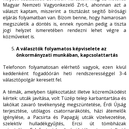
Magyar Nemzeti Vagyonkezelő Zrt-t, ahonnan azt a
választ kaptam, miszerint a tisztázást segítő bírósági
eljárás folyamatban van. Bízom benne, hogy hamarosan
megszületik a döntés is, ennek nyomán pedig a tiszta
jogi helyzet ismeretében rendezni lehet végre a
közműveket is.
A választók folyamatos képviselete az
önkormányzati munkában, kapcsolattartás
Telefonon folyamatosan elérhető vagyok, ezen kívül
keddenként fogadóórán heti rendszerességgel 3-4
választópolgár keresett fel.
A témák, amelyben tájékoztatást illetve közreműködést
kértek: utcák javítása, volt Tüzép telep karbantartása és
lakókat zavaró tevékenység megszüntetése, Érdi Újság
terjesztése, utólagos csatornarákötés, házi átemelők
igénylése, a Pacsirta és Papagáj utcák vízelvezetése,
szelektív hulladékgyűjtés, Ercsi út tömbházak