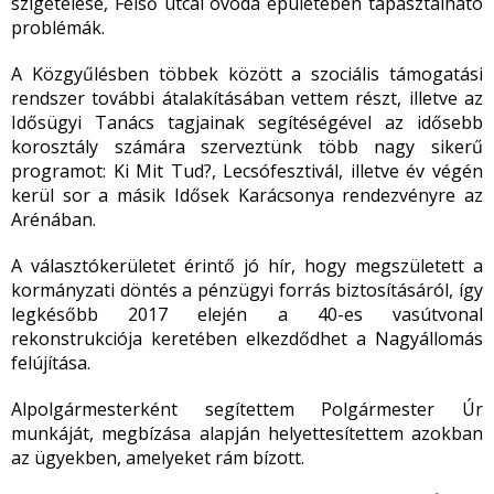
szigetelése, Felső utcai óvoda épületében tapasztalható
problémák.
A Közgyűlésben többek között a szociális támogatási
rendszer további átalakításában vettem részt, illetve az
Idősügyi Tanács tagjainak segítéségével az idősebb
korosztály számára szerveztünk több nagy sikerű
programot: Ki Mit Tud?, Lecsófesztivál, illetve év végén
kerül sor a másik Idősek Karácsonya rendezvényre az
Arénában.
A választókerületet érintő jó hír, hogy megszületett a
kormányzati döntés a pénzügyi forrás biztosításáról, így
legkésőbb 2017 elején a 40-es vasútvonal
rekonstrukciója keretében elkezdődhet a Nagyállomás
felújítása.
Alpolgármesterként segítettem Polgármester Úr
munkáját, megbízása alapján helyettesítettem azokban
az ügyekben, amelyeket rám bízott.