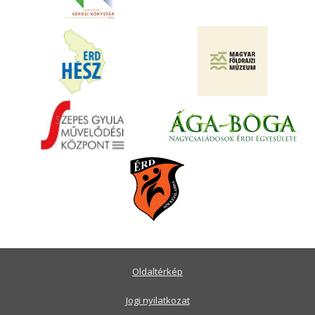
Oldaltérkép
Jogi nyilatkozat