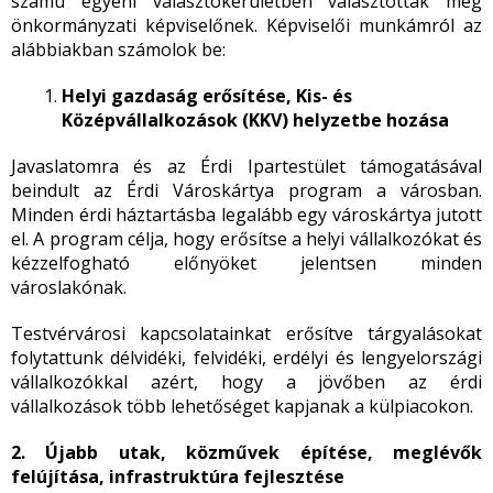
számú egyéni választókerületben választottak meg
önkormányzati képviselőnek. Képviselői munkámról az
alábbiakban számolok be:
Helyi gazdaság erősítése, Kis- és
Középvállalkozások (KKV) helyzetbe hozása
Javaslatomra és az Érdi Ipartestület támogatásával
beindult az Érdi Városkártya program a városban.
Minden érdi háztartásba legalább egy városkártya jutott
el. A program célja, hogy erősítse a helyi vállalkozókat és
kézzelfogható előnyöket jelentsen minden
városlakónak.
Testvérvárosi kapcsolatainkat erősítve tárgyalásokat
folytattunk délvidéki, felvidéki, erdélyi és lengyelországi
vállalkozókkal azért, hogy a jövőben az érdi
vállalkozások több lehetőséget kapjanak a külpiacokon.
2.
Újabb utak, közművek építése, meglévők
felújítása, infrastruktúra fejlesztése