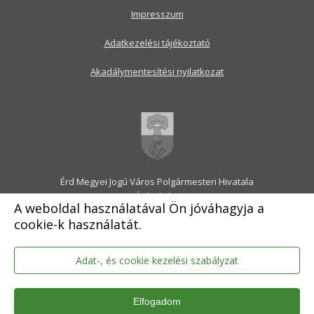
Impresszum
Adatkezelési tájékoztató
Akadálymentesítési nyilatkozat
Érd Megyei Jogú Város Polgármesteri Hivatala
2030 Érd, Alsó utca 1.
A weboldal használatával Ön jóváhagyja a
Levélcím: 2031 Érd, Pf.: 31
cookie-k használatát.
E-mail:
onkormanyzat@erd.hu
Telefonközpont:
06-23-522-300
Ügyfélszolgálat:
06-23-522-301
Adat-, és cookie kezelési szabályzat
Hivatali Kapu: ERDPH
KRID szám: 707189964
Elfogadom