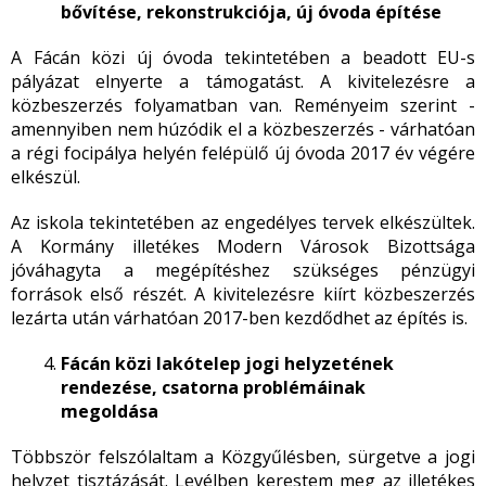
bővítése, rekonstrukciója, új óvoda építése
A Fácán közi új óvoda tekintetében a beadott EU-s
pályázat elnyerte a támogatást. A kivitelezésre a
közbeszerzés folyamatban van. Reményeim szerint -
amennyiben nem húzódik el a közbeszerzés - várhatóan
a régi focipálya helyén felépülő új óvoda 2017 év végére
elkészül.
Az iskola tekintetében az engedélyes tervek elkészültek.
A Kormány illetékes Modern Városok Bizottsága
jóváhagyta a megépítéshez szükséges pénzügyi
források első részét. A kivitelezésre kiírt közbeszerzés
lezárta után várhatóan 2017-ben kezdődhet az építés is.
Fácán közi lakótelep jogi helyzetének
rendezése, csatorna problémáinak
megoldása
Többször felszólaltam a Közgyűlésben, sürgetve a jogi
helyzet tisztázását. Levélben kerestem meg az illetékes