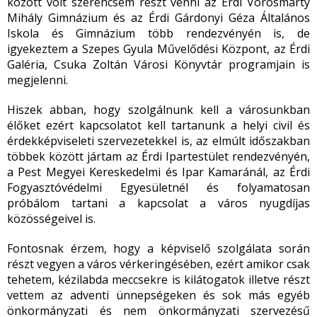
között volt szerencsém részt venni az Érdi Vörösmarty
Mihály Gimnázium és az Érdi Gárdonyi Géza Általános
Iskola és Gimnázium több rendezvényén is, de
igyekeztem a Szepes Gyula Művelődési Központ, az Érdi
Galéria, Csuka Zoltán Városi Könyvtár programjain is
megjelenni.
Hiszek abban, hogy szolgálnunk kell a városunkban
élőket ezért kapcsolatot kell tartanunk a helyi civil és
érdekképviseleti szervezetekkel is, az elmúlt időszakban
többek között jártam az Érdi Ipartestület rendezvényén,
a Pest Megyei Kereskedelmi és Ipar Kamaránál, az Érdi
Fogyasztóvédelmi Egyesületnél és folyamatosan
próbálom tartani a kapcsolat a város nyugdíjas
közösségeivel is.
Fontosnak érzem, hogy a képviselő szolgálata során
részt vegyen a város vérkeringésében, ezért amikor csak
tehetem, kézilabda meccsekre is kilátogatok illetve részt
vettem az adventi ünnepségeken és sok más egyéb
önkormányzati és nem önkormányzati szervezésű