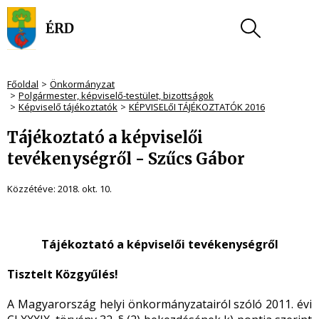
Főoldal
Önkormányzat
Polgármester, képviselő-testület, bizottságok
Képviselő tájékoztatók
KÉPVISELőI TÁJÉKOZTATÓK 2016
Tájékoztató a képviselői
tevékenységről - Szűcs Gábor
Közzétéve:
2018. okt. 10.
Tájékoztató a képviselői tevékenységről
Tisztelt Közgyűlés!
A Magyarország helyi önkormányzatairól szóló 2011. évi