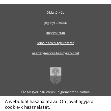
Oldaltérkép
Jogi nyilatkozat
Impresszum
Adatkezelési tájékoztató
Akadálymentesítési nyilatkozat
Érd Megyei Jogú Város Polgármesteri Hivatala
2030 Érd, Alsó utca 1.
A weboldal használatával Ön jóváhagyja a
Levélcím: 2031 Érd, Pf.: 31
cookie-k használatát.
E-mail:
onkormanyzat@erd.hu