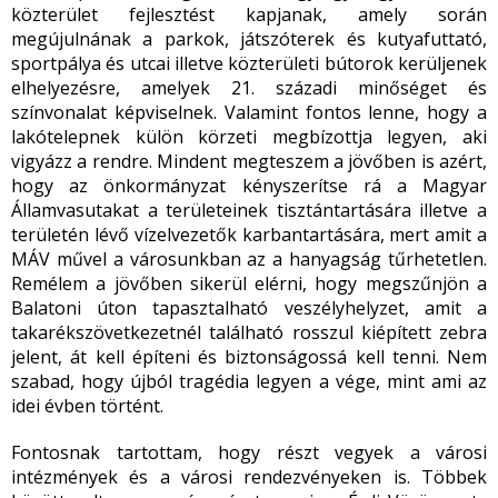
közterület fejlesztést kapjanak, amely során
megújulnának a parkok, játszóterek és kutyafuttató,
sportpálya és utcai illetve közterületi bútorok kerüljenek
elhelyezésre, amelyek 21. századi minőséget és
színvonalat képviselnek. Valamint fontos lenne, hogy a
lakótelepnek külön körzeti megbízottja legyen, aki
vigyázz a rendre. Mindent megteszem a jövőben is azért,
hogy az önkormányzat kényszerítse rá a Magyar
Államvasutakat a területeinek tisztántartására illetve a
területén lévő vízelvezetők karbantartására, mert amit a
MÁV művel a városunkban az a hanyagság tűrhetetlen.
Remélem a jövőben sikerül elérni, hogy megszűnjön a
Balatoni úton tapasztalható veszélyhelyzet, amit a
takarékszövetkezetnél található rosszul kiépített zebra
jelent, át kell építeni és biztonságossá kell tenni. Nem
szabad, hogy újból tragédia legyen a vége, mint ami az
idei évben történt.
Fontosnak tartottam, hogy részt vegyek a városi
intézmények és a városi rendezvényeken is. Többek