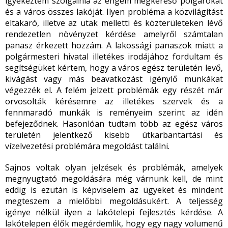
igyekeztem szolgálnia az engem megkereső polgárokat
és a város összes lakóját. Ilyen probléma a közvilágítást
eltakaró, illetve az utak melletti és közterületeken lévő
rendezetlen növényzet kérdése amelyről számtalan
panasz érkezett hozzám. A lakossági panaszok miatt a
polgármesteri hivatal illetékes irodájához fordultam és
segítségüket kértem, hogy a város egész területén levő,
kivágást vagy más beavatkozást igénylő munkákat
végezzék el. A felém jelzett problémák egy részét már
orvosolták kérésemre az illetékes szervek és a
fennmaradó munkák is reményeim szerint az idén
befejeződnek. Hasonlóan tudtam több az egész város
területén jelentkező kisebb útkarbantartási és
vízelvezetési problémára megoldást találni.
Sajnos voltak olyan jelzések és problémák, amelyek
megnyugtató megoldására még várnunk kell, de mint
eddig is ezután is képviselem az ügyeket és mindent
megteszem a mielőbbi megoldásukért. A teljesség
igénye nélkül ilyen a lakótelepi fejlesztés kérdése. A
lakótelepen élők megérdemlik, hogy egy nagy volumenű