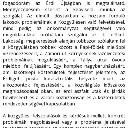
fogadóórám az Érdi Újságban is megtalálható.
Meggyőződésem szerint a képviselői munka az
szolgálat. Az elmúlt időszakban a hozzám forduló
lakosok problémáinak a Közgyűlésen való felvetésével,
mind pedig az önkormányzat segítségével való
megoldásukkal próbáltam szolgálni az itt élőket.
Lakossági megkeresések alapján többször szólaltam fel
a közgyűlésben többek között a Papi-földek mielőbbi
vízrendezéséért, a Zámori út környékének vízelvezetési
problémáinak megoldásáért, a Tállya utcai óvoda
mielőbbi felújításáért, Egy komplex nagyberuházásért,
ami lakótelepi közterületek fejlesztését jelentené, az
Érdligeti posta katasztrofális helyzete miatt, az
alközpontok fejlesztéséért, a közvilágítás időszakos
meghibásodásai okán, az érdi aszfalt utak és járdák
bővítéséért és a városi közbiztonság és a közterületek
rendezetlenségével kapcsolatban.
A közgyűlési felszólalások és kérdések mellett konkrét
problémák megoldásával vagy a probléma jelzésével