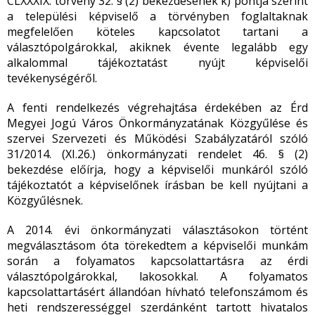
CLXXXIX. törvény 32. § (2) bekezdésének k) pontja szerint
a települési képviselő a törvényben foglaltaknak
megfelelően köteles kapcsolatot tartani a
választópolgárokkal, akiknek évente legalább egy
alkalommal tájékoztatást nyújt képviselői
tevékenységéről.
A fenti rendelkezés végrehajtása érdekében az Érd
Megyei Jogú Város Önkormányzatának Közgyűlése és
szervei Szervezeti és Működési Szabályzatáról szóló
31/2014. (XI.26.) önkormányzati rendelet 46. § (2)
bekezdése előírja, hogy a képviselői munkáról szóló
tájékoztatót a képviselőnek írásban be kell nyújtani a
Közgyűlésnek.
A 2014. évi önkormányzati választásokon történt
megválasztásom óta törekedtem a képviselői munkám
során a folyamatos kapcsolattartásra az érdi
választópolgárokkal, lakosokkal. A folyamatos
kapcsolattartásért állandóan hívható telefonszámom és
heti rendszerességgel szerdánként tartott hivatalos