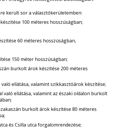
e került sor a választókerületemben:
ok készítése 100 méteres hosszúságban;
 készítése 60 méteres hosszúságban,
zítése 150 méter hosszúságban;
kaszán burkolt árok készítése 200 méteres
l való ellátása, valamint szikkasztóárok készítése;
al való ellátása, valamint az északi oldalon burkolt
zában;
i szakaszán burkolt árok készítése 80 méteres
ba;
 utca és Csilla utca forgalomrendezése;