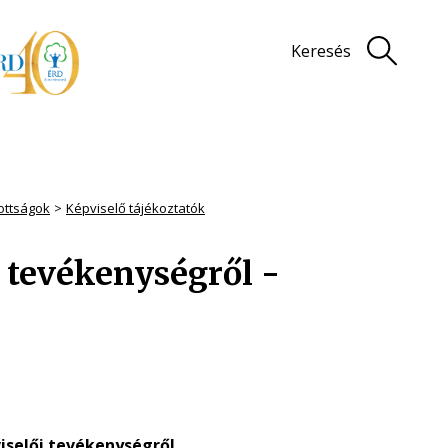
Keresés
zottságok
Képviselő tájékoztatók
i tevékenységről -
iselői tevékenységről