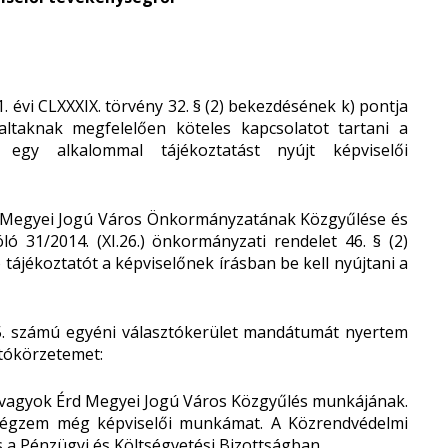
 évi CLXXXIX. törvény 32. § (2) bekezdésének k) pontja
laltaknak megfelelően köteles kapcsolatot tartani a
 egy alkalommal tájékoztatást nyújt képviselői
rd Megyei Jogú Város Önkormányzatának Közgyűlése és
ló 31/2014. (XI.26.) önkormányzati rendelet 46. § (2)
 tájékoztatót a képviselőnek írásban be kell nyújtani a
 5. számú egyéni választókerület mandátumát nyertem
ztókörzetemet:
e vagyok Érd Megyei Jogú Város Közgyűlés munkájának.
végzem még képviselői munkámat. A Közrendvédelmi
s a Pénzügyi és Költségvetési Bizottságban.