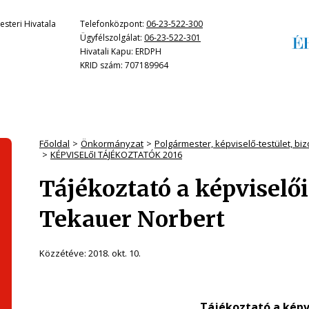
steri Hivatala
Telefonközpont:
06-23-522-300
Ügyfélszolgálat:
06-23-522-301
Hivatali Kapu: ERDPH
KRID szám: 707189964
Főoldal
Önkormányzat
Polgármester, képviselő-testület, bi
KÉPVISELőI TÁJÉKOZTATÓK 2016
Tájékoztató a képviselő
Tekauer Norbert
Közzétéve:
2018. okt. 10.
Tájékoztató a képv