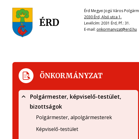
Érd Megyei Jogú Város Polgárme
2030 Érd, Alsó utca 1.
Levélcím: 2031 Érd, Pf.: 31.
E-mail:
onkormanyzat@erd.hu
ÖNKORMÁNYZAT
Polgármester, képviselő-testület,
bizottságok
Polgármester, alpolgármesterek
Képviselő-testület