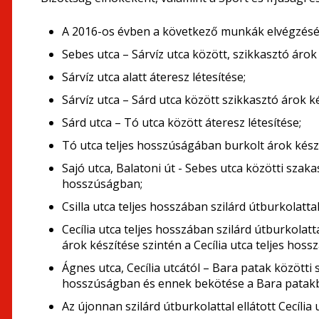
A 2016-os évben a következő munkák elvégzésér
Sebes utca – Sárvíz utca között, szikkasztó ár
Sárvíz utca alatt áteresz létesítése;
Sárvíz utca – Sárd utca között szikkasztó árok
Sárd utca – Tó utca között áteresz létesítése;
Tó utca teljes hosszúságában burkolt árok kés
Sajó utca, Balatoni út - Sebes utca közötti sza
hosszúságban;
Csilla utca teljes hosszában szilárd útburkolatta
Cecília utca teljes hosszában szilárd útburkolatt
árok készítése szintén a Cecília utca teljes hoss
Ágnes utca, Cecília utcától – Bara patak között
hosszúságban és ennek bekötése a Bara patak
Az újonnan szilárd útburkolattal ellátott Cecília