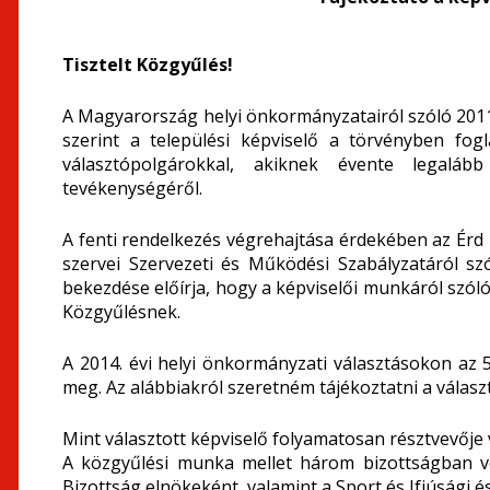
Tisztelt Közgyűlés!
A Magyarország helyi önkormányzatairól szóló 2011.
szerint a települési képviselő a törvényben fog
választópolgárokkal, akiknek évente legalább
tevékenységéről.
A fenti rendelkezés végrehajtása érdekében az É
szervei Szervezeti és Működési Szabályzatáról szó
bekezdése előírja, hogy a képviselői munkáról szóló
Közgyűlésnek.
A 2014. évi helyi önkormányzati választásokon az
meg. Az alábbiakról szeretném tájékoztatni a válas
Mint választott képviselő folyamatosan résztvevőj
A közgyűlési munka mellet három bizottságban 
Bizottság elnökeként, valamint a Sport és Ifjúsági é