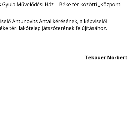
s Gyula Művelődési Ház – Béke tér közötti „Központi
viselő Antunovits Antal kérésének, a képviselői
e téri lakótelep játszóterének felújításához.
Tekauer Norbert