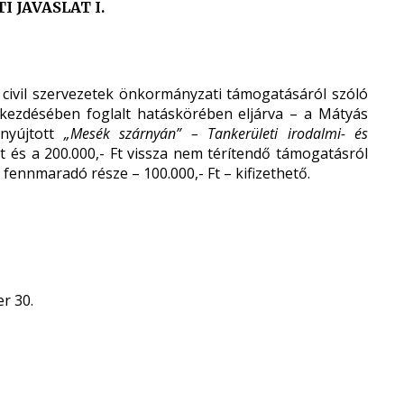
 JAVASLAT I.
a civil szervezetek önkormányzati támogatásáról szóló
 bekezdésében foglalt hatáskörében eljárva – a Mátyás
enyújtott
„Mesék szárnyán” – Tankerületi irodalmi- és
és a 200.000,- Ft vissza nem térítendő támogatásról
 fennmaradó része – 100.000,- Ft – kifizethető.
r 30.