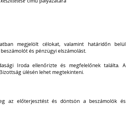
készíttetése”
című pályázatára
tban megjelölt célokat, valamint határidőn belül
 beszámolót és pénzügyi elszámolást.
asági Iroda ellenőrizte és megfelelőnek találta. A
 Bizottság ülésén lehet megtekinteni.
meg az előterjesztést és döntsön a beszámolók és