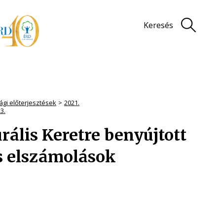
Keresés
ági előterjesztések
2021.
3.
urális Keretre benyújtott
s elszámolások