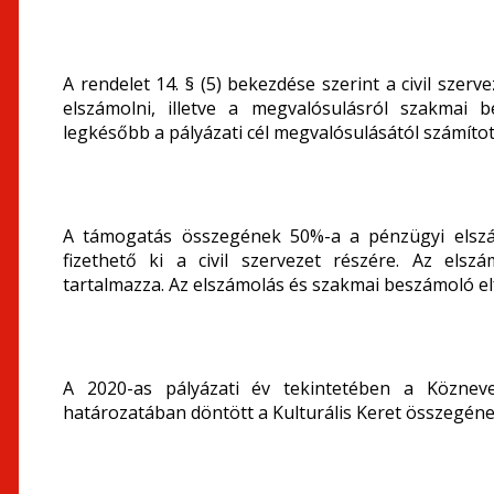
A rendelet 14. § (5) bekezdése szerint a civil sze
elszámolni, illetve a megvalósulásról szakmai b
legkésőbb a pályázati cél megvalósulásától számítot
A támogatás összegének 50%-a a pénzügyi elszá
fizethető ki a civil szervezet részére. Az elsz
tartalmazza. Az elszámolás és szakmai beszámoló elf
A 2020-as pályázati év tekintetében a Köznevel
határozatában döntött a Kulturális Keret összegének