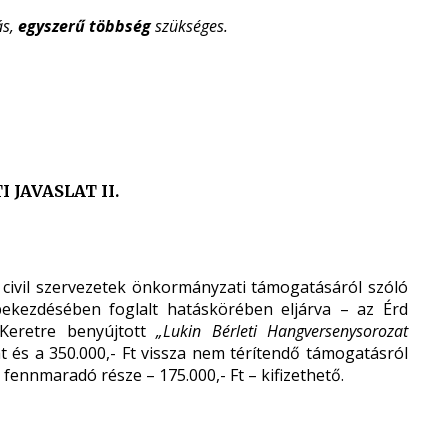
ás,
egyszerű többség
szükséges.
 JAVASLAT II.
a civil szervezetek önkormányzati támogatásáról szóló
) bekezdésében foglalt hatáskörében eljárva – az Érd
s Keretre benyújtott
„Lukin Bérleti Hangversenysorozat
 és a 350.000,- Ft vissza nem térítendő támogatásról
 fennmaradó része – 175.000,- Ft – kifizethető.