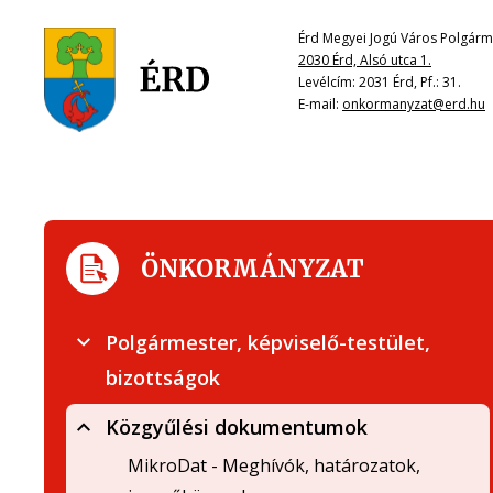
Érd Megyei Jogú Város Polgárme
2030 Érd, Alsó utca 1.
Levélcím: 2031 Érd, Pf.: 31.
E-mail:
onkormanyzat@erd.hu
ÖNKORMÁNYZAT
Polgármester, képviselő-testület,
bizottságok
Közgyűlési dokumentumok
MikroDat - Meghívók, határozatok,