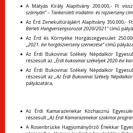
A Mátyás Király Alapítvány 200.000,- Ft vi
szárnyán” – Tankerületi irodalmi- és rajzverseny
cím
Az Érd Zenekultúrájáért Alapítvány 350.000,- 
Bérleti Hangversenysorozat 2020/2021”
című pályá
Az Érd és Környéke Horgászegyesület 250.000
„
2021. évi horgászverseny szervezése”
című pályáza
Az Érdi Bukovinai Székely Népdalkör Egyesül
részesült az „
Érdi bukovinai székelyek 2020 évi ka
Az Érdi Bukovinai Székely Népdalkör Egyesül
részesült az
„Az Érdi Bukovinai Székely Népdalkör
pályázatára,
Az Érdi Kamarazenekar Közhasznú Egyesület
részesült
„Az Érdi Kamarazenekar szakmai progra
A Rosenbrücke Hagyományőrző Énekkar Egyesül