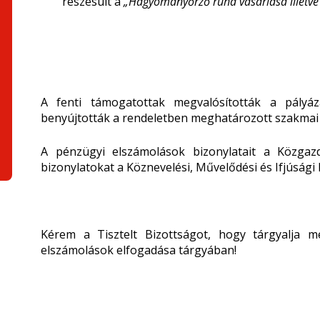
részesült a
„Hagyományőrző ruha vásárlása illetve 
A fenti támogatottak megvalósították a pályáza
benyújtották a rendeletben meghatározott szakmai
A pénzügyi elszámolások bizonylatait a Közgazd
bizonylatokat a Köznevelési, Művelődési és Ifjúsági
Kérem a Tisztelt Bizottságot, hogy tárgyalja 
elszámolások elfogadása tárgyában!