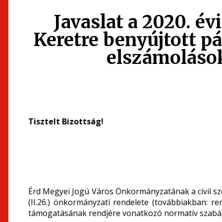
Javaslat a 2020. évi
Keretre benyújtott p
elszámolások
Tisztelt Bizottság!
Érd Megyei Jogú Város Önkormányzatának a civil s
(II.26.) önkormányzati rendelete (továbbiakban: re
támogatásának rendjére vonatkozó normatív szabál