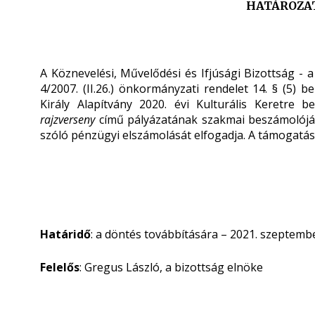
HATÁROZATI
A Köznevelési, Művelődési és Ifjúsági Bizottság - 
4/2007. (II.26.) önkormányzati rendelet 14. § (5)
Király Alapítvány 2020. évi Kulturális Keretre b
rajzverseny
című pályázatának szakmai beszámolóját 
szóló pénzügyi elszámolását elfogadja. A támogatás
Határidő
: a döntés továbbítására – 2021. szeptembe
Felelős
: Gregus László, a bizottság elnöke