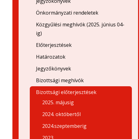
jegyzőkönyvek
Önkormányzati rendeletek
Közgyűlési meghívók (2025. június 04-
ig)
Előterjesztések
Határozatok
Jegyzőkönyvek
Bizottsági meghívók
Bizottsági előterjesztések
2025. májusig
2024. októbertől
2024.szeptemberig
2023