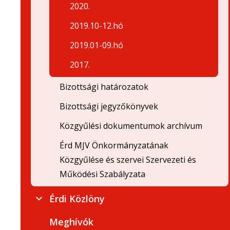
2020.
2019.10-12.hó
2019.01-09.hó
2017.
Bizottsági határozatok
Bizottsági jegyzőkönyvek
Közgyűlési dokumentumok archívum
Érd MJV Önkormányzatának
Közgyűlése és szervei Szervezeti és
Működési Szabályzata
Érdi Közlöny
Meghívók