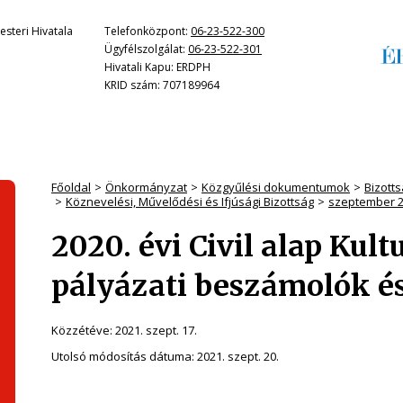
steri Hivatala
Telefonközpont:
06-23-522-300
Ügyfélszolgálat:
06-23-522-301
Hivatali Kapu: ERDPH
KRID szám: 707189964
Főoldal
Önkormányzat
Közgyűlési dokumentumok
Bizotts
Köznevelési, Művelődési és Ifjúsági Bizottság
szeptember 2
2020. évi Civil alap Kult
pályázati beszámolók é
Közzétéve:
2021. szept. 17.
Utolsó módosítás dátuma:
2021. szept. 20.