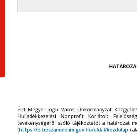
HATÁROZATI
Érd Megyei Jogú Város Önkormányzat Közgyűlés
Hulladékkezelési Nonprofit Korlátolt Felelős
tevékenységéről szóló tájékoztatót a határozat m
(
https://e-beszamolo.im.gov.hu/oldal/kezdolap
) a