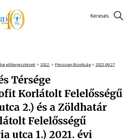
Keresés
ági előterjesztések
2022.
Pénzügyi Bizottság
2022.09.27
és Térsége
fit Korlátolt Felelősségű
utca 2.) és a Zöldhatár
átolt Felelősségű
 utca 1.) 2021. évi