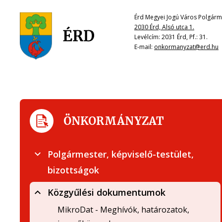
Érd Megyei Jogú Város Polgárme
2030 Érd, Alsó utca 1.
Levélcím: 2031 Érd, Pf.: 31.
E-mail:
onkormanyzat@erd.hu
ÖNKORMÁNYZAT
Polgármester, képviselő-testület,
bizottságok
Közgyűlési dokumentumok
MikroDat - Meghívók, határozatok,