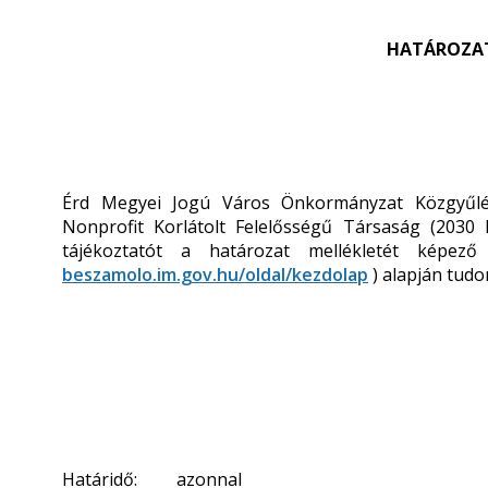
HATÁROZATI
Érd Megyei Jogú Város Önkormányzat Közgyűlé
Nonprofit Korlátolt Felelősségű Társaság (2030 
tájékoztatót a határozat mellékletét képező
beszamolo.im.gov.hu/oldal/kezdolap
) alapján tudo
Határidő: azonnal