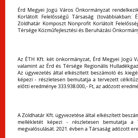
Érd Megyei Jogú Város Önkormányzat rendelkezik
Korlátolt Felelősségű Társaság (továbbiakban: 
Zöldhatár Komposzt Nonprofit Korlátolt Felelőssé
Térsége Közműfejlesztési és Beruházási Önkormányz
Az ÉTH Kft. két önkormányzat, Érd Megyei Jogú 
valamint az Érd és Térsége Regionális Hulladékga
Az ügyvezetés által elkészített beszámoló és kiegés
képezi - részletesen bemutatja a tervezett célkit
előtti eredménye 333.938.000,- Ft, az adózott eredmén
A Zöldhatár Kft. ügyvezetése által elkészített beszá
mellékletét képezi - részletesen bemutatja a 
megvalósulását. 2021. évben a Társaság adózott ered