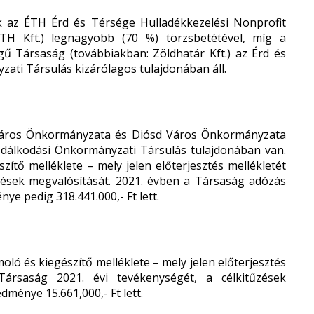
 az ÉTH Érd és Térsége Hulladékkezelési Nonprofit
ÉTH Kft.) legnagyobb (70 %) törzsbetétével, míg a
gű Társaság (továbbiakban: Zöldhatár Kft.) az Érd és
ati Társulás kizárólagos tulajdonában áll.
Város Önkormányzata és Diósd Város Önkormányzata
zdálkodási Önkormányzati Társulás tulajdonában van.
zítő melléklete – mely jelen előterjesztés mellékletét
űzések megvalósítását. 2021. évben a Társaság adózás
ye pedig 318.441.000,- Ft lett.
moló és kiegészítő melléklete – mely jelen előterjesztés
Társaság 2021. évi tevékenységét, a célkitűzések
ménye 15.661,000,- Ft lett.