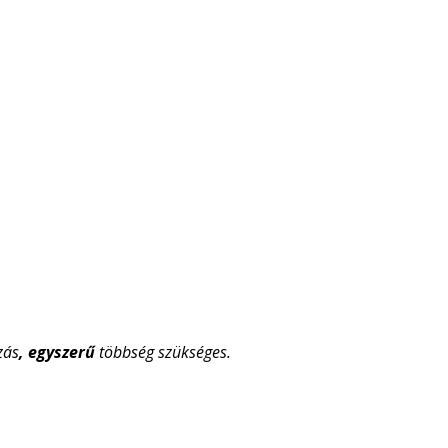
zás
, egyszerű
többség szükséges.