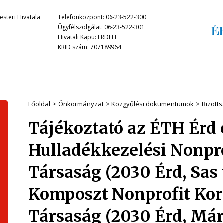
steri Hivatala
Telefonközpont:
06-23-522-300
Ügyfélszolgálat:
06-23-522-301
Hivatali Kapu: ERDPH
KRID szám: 707189964
Főoldal
Önkormányzat
Közgyűlési dokumentumok
Bizotts
Tájékoztató az ÉTH Érd 
Hulladékkezelési Nonpro
Társaság (2030 Érd, Sas 
Komposzt Nonprofit Korl
Társaság (2030 Érd, Mária