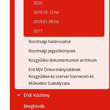
2020.
2019.10-12.hó
2019.01-09.hó
2017.
Bizottsági határozatok
Bizottsági jegyzőkönyvek
Közgyűlési dokumentumok archívum
Érd MJV Önkormányzatának
Közgyűlése és szervei Szervezeti és
Működési Szabályzata
Érdi Közlöny
Meghívók