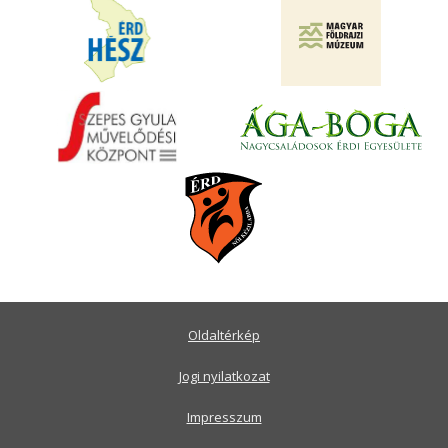
Oldaltérkép
Jogi nyilatkozat
Impresszum