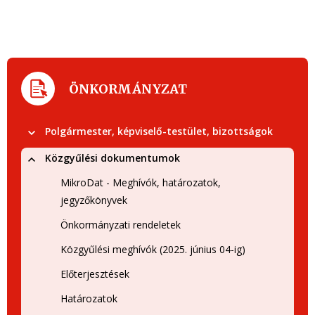
ÖNKORMÁNYZAT
Polgármester, képviselő-testület, bizottságok
Közgyűlési dokumentumok
MikroDat - Meghívók, határozatok,
jegyzőkönyvek
Önkormányzati rendeletek
Közgyűlési meghívók (2025. június 04-ig)
Előterjesztések
Határozatok