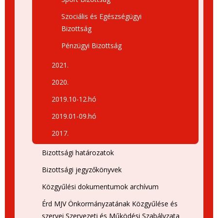
Szociális és Egészségügyi
Bizottság
Pénzügyi Bizottság
2021.
2020.
2019.10-12.hó
2019.01-09.hó
2017.
Bizottsági határozatok
Bizottsági jegyzőkönyvek
Közgyűlési dokumentumok archívum
Érd MJV Önkormányzatának Közgyűlése és
szervei Szervezeti és Működési Szabályzata