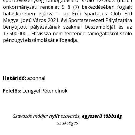
sporttevékenység támogatásáról szóló 12/2007. (III.26.)
önkormányzati rendelet 5. § (7) bekezdésében foglalt
hatáskörében eljárva – az Érdi Spartacus Club Érd
Megyei Jogú Város 2021. évi Sportszervezeti Pályázatára
benyújtott pályázatának szakmai beszámolóját és az
17.500.000,- Ft vissza nem térítendő támogatásról szóló
pénzügyi elszámolását elfogadja.
Határidő:
azonnal
Felelős:
Lengyel Péter elnök
Szavazás módja:
nyílt
szavazás,
egyszerű
többség
szükséges