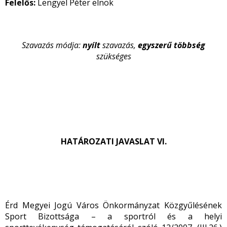
Felelős:
Lengyel Péter elnök
Szavazás módja:
nyílt
szavazás,
egyszerű
többség
szükséges
HATÁROZATI JAVASLAT VI.
Érd Megyei Jogú Város Önkormányzat Közgyűlésének
Sport Bizottsága – a sportról és a helyi