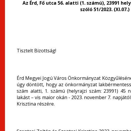
Az Érd, Fő utca 56. alatti (1. számú), 23991 
szóló 51/2023. (XI.07
Tisztelt Bizottság!
Érd Megyei Jogú Város Önkormányzat Közgyűlésének 
úgy döntött, hogy az önkormányzat lakbérmentessé
szám alatti, 1. számú (helyrajzi szám: 23991) 45
lakást – vis maior okán - 2023. november 7. napjátó
Krisztina részére.