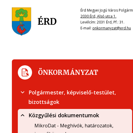
Érd Megyei Jogú Város Polgárme
2030 Érd, Alsó utca 1.
Levélcím: 2031 Érd, Pf.: 31.
E-mail:
onkormanyzat@erd.hu
ÖNKORMÁNYZAT
Polgármester, képviselő-testület,
bizottságok
Közgyűlési dokumentumok
MikroDat - Meghívók, határozatok,