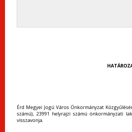
HATÁROZA
Érd Megyei Jogú Város Önkormányzat Közgyűlésének
számú), 23991 helyrajzi számú önkormányzati laká
visszavonja.