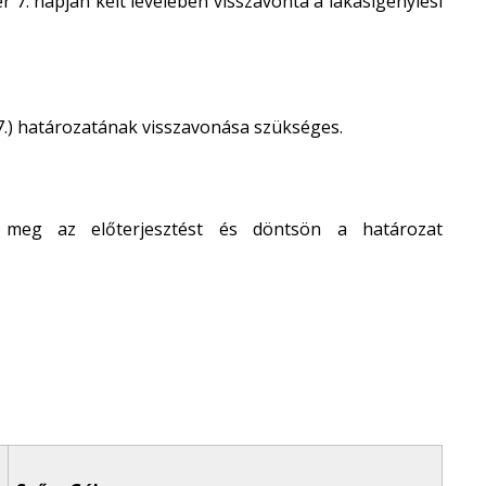
r 7. napján kelt levelében visszavonta a lakásigénylési
07.) határozatának visszavonása szükséges.
a meg az előterjesztést és döntsön a határozat