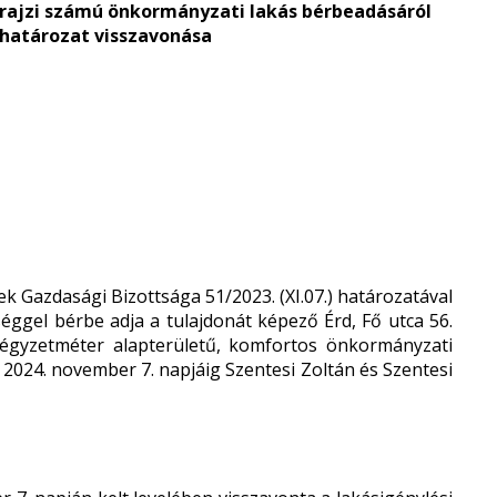
helyrajzi számú önkormányzati lakás bérbeadásáról
.) határozat visszavonása
Gazdasági Bizottsága 51/2023. (XI.07.) határozatával
ggel bérbe adja a tulajdonát képező Érd, Fő utca 56.
 négyzetméter alapterületű, komfortos önkormányzati
l 2024. november 7. napjáig Szentesi Zoltán és Szentesi