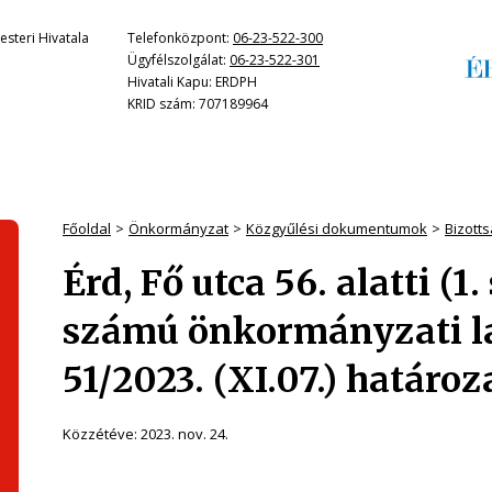
steri Hivatala
Telefonközpont:
06-23-522-300
Ügyfélszolgálat:
06-23-522-301
Hivatali Kapu: ERDPH
KRID szám: 707189964
Főoldal
Önkormányzat
Közgyűlési dokumentumok
Bizotts
Érd, Fő utca 56. alatti (1
számú önkormányzati la
51/2023. (XI.07.) határo
Közzétéve:
2023. nov. 24.