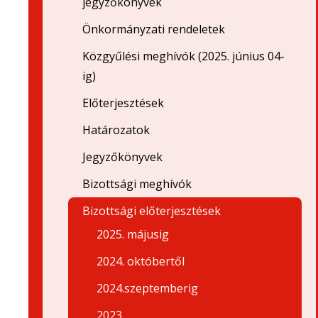
jegyzőkönyvek
Önkormányzati rendeletek
Közgyűlési meghívók (2025. június 04-
ig)
Előterjesztések
Határozatok
Jegyzőkönyvek
Bizottsági meghívók
Bizottsági előterjesztések
2025. májusig
2024. októbertől
2024.szeptemberig
2023