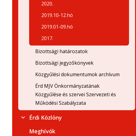
2020.
2019.10-12.hó
2019.01-09.hó
2017.
Bizottsági határozatok
Bizottsági jegyzőkönyvek
Közgyűlési dokumentumok archívum
Érd MJV Önkormányzatának
Közgyűlése és szervei Szervezeti és
Működési Szabályzata
Érdi Közlöny
Meghívók