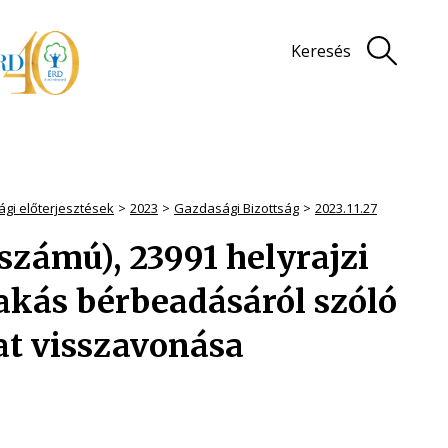
Keresés
ági előterjesztések
2023
Gazdasági Bizottság
2023.11.27
. számú), 23991 helyrajzi
kás bérbeadásáról szóló
zat visszavonása