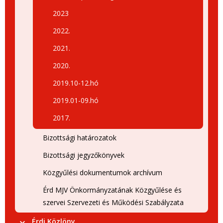
2023
2022.
2021.
2020.
2019.10-12.hó
2019.01-09.hó
2017.
Bizottsági határozatok
Bizottsági jegyzőkönyvek
Közgyűlési dokumentumok archívum
Érd MJV Önkormányzatának Közgyűlése és
szervei Szervezeti és Működési Szabályzata
Érdi Közlöny