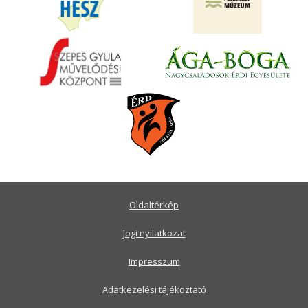
Oldaltérkép
Jogi nyilatkozat
Impresszum
Adatkezelési tájékoztató