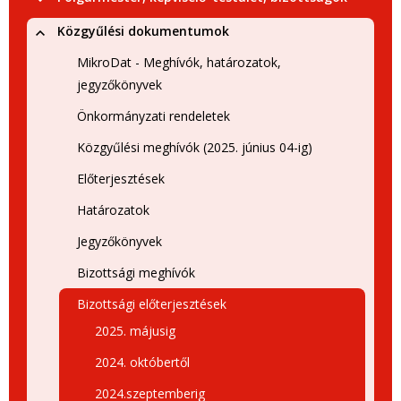
Közgyűlési dokumentumok
MikroDat - Meghívók, határozatok,
jegyzőkönyvek
Önkormányzati rendeletek
Közgyűlési meghívók (2025. június 04-ig)
Előterjesztések
Határozatok
Jegyzőkönyvek
Bizottsági meghívók
Bizottsági előterjesztések
2025. májusig
2024. októbertől
2024.szeptemberig