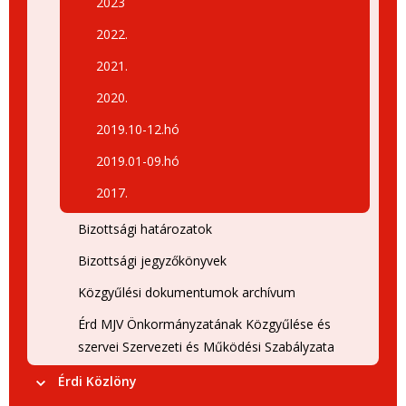
2023
2022.
2021.
2020.
2019.10-12.hó
2019.01-09.hó
2017.
Bizottsági határozatok
Bizottsági jegyzőkönyvek
Közgyűlési dokumentumok archívum
Érd MJV Önkormányzatának Közgyűlése és
szervei Szervezeti és Működési Szabályzata
Érdi Közlöny