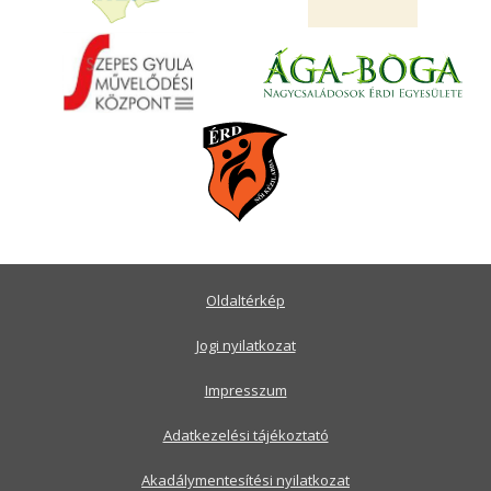
Oldaltérkép
Jogi nyilatkozat
Impresszum
Adatkezelési tájékoztató
Akadálymentesítési nyilatkozat