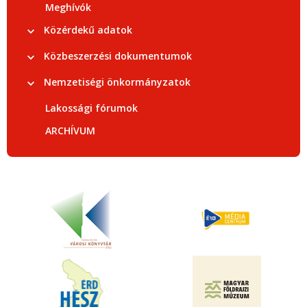
Meghívók
Közérdekű adatok
Közbeszerzési dokumentumok
Nemzetiségi önkormányzatok
Lakossági fórumok
ARCHÍVUM