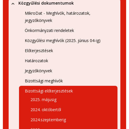
Közgyűlési dokumentumok
MikroDat - Meghívók, határozatok,
jegyzőkönyvek
Önkormányzati rendeletek
Közgyűlési meghívók (2025. június 04-ig)
Előterjesztések
Határozatok
Jegyzőkönyvek
Bizottsági meghívók
Bizottsági előterjesztések
2025. májusig
2024. októbertől
2024.szeptemberig