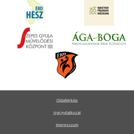
Oldaltérkép
Jogi nyilatkozat
Impresszum