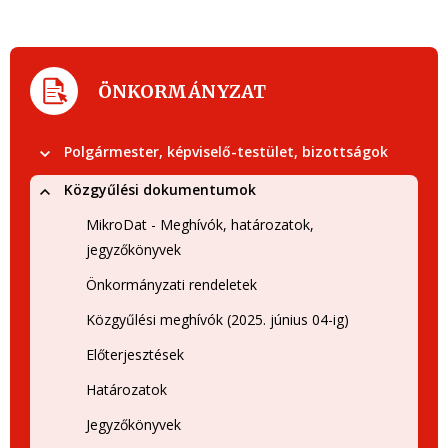
ÖNKORMÁNYZAT
Polgármester, képviselő-testület, bizottságok
Közgyűlési dokumentumok
MikroDat - Meghívók, határozatok,
jegyzőkönyvek
Önkormányzati rendeletek
Közgyűlési meghívók (2025. június 04-ig)
Előterjesztések
Határozatok
Jegyzőkönyvek