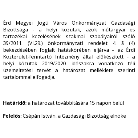
Érd Megyei Jogú Város Önkormányzat Gazdasági
Bizottsága - a helyi közutak, azok műtárgyai és
tartozékai kezelésének szakmai szabályairól szóló
39/2011. (VI.29.) önkormányzati rendelet 4. § (4)
bekezdésében foglalt hatáskörében eljárva – az Érdi
Közterület-fenntartó Intézmény által előkészített - a
helyi közutak 2019/2020. időszakra vonatkozó téli
üzemeltetési tervét a határozat melléklete szerinti
tartalommal elfogadja.
Határidő:
a határozat továbbítására 15 napon belül
Felelős:
Csépán István, a Gazdasági Bizottság elnöke