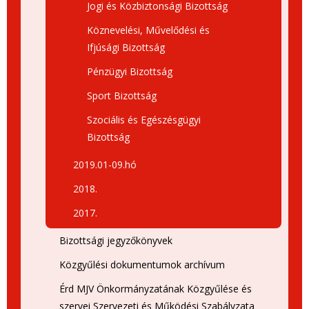
Jogi és Közbiztonsági Bizottság
Köznevelési, Művelődési és
Ifjúsági Bizottság
Pénzügyi Bizottság
Sport Bizottság
Szociális és Egészésgügyi
Bizottság
2019.01-09.hó
2018.
2017.
Bizottsági jegyzőkönyvek
Közgyűlési dokumentumok archívum
Érd MJV Önkormányzatának Közgyűlése és
szervei Szervezeti és Működési Szabályzata