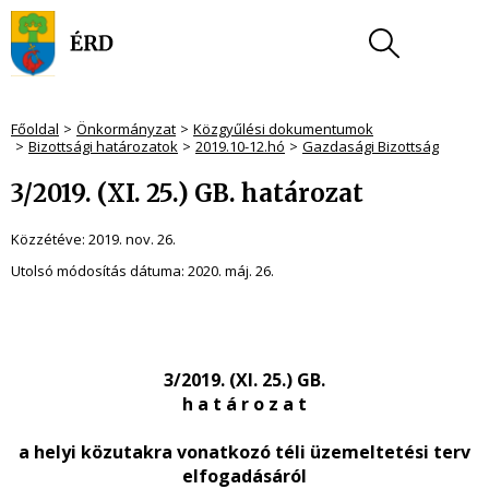
Főoldal
Önkormányzat
Közgyűlési dokumentumok
Bizottsági határozatok
2019.10-12.hó
Gazdasági Bizottság
3/2019. (XI. 25.) GB. határozat
Közzétéve:
2019. nov. 26.
Utolsó módosítás dátuma:
2020. máj. 26.
3/2019. (XI. 25.) GB.
h a t á r o z a t
a helyi közutakra vonatkozó téli üzemeltetési terv
elfogadásáról